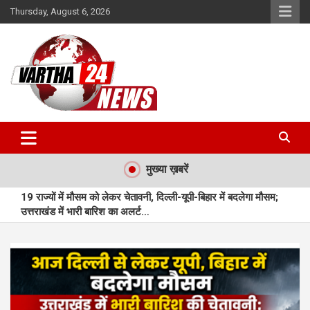
Skip
Thursday, August 6, 2026
to
content
Vartha 24
मुख्या ख़बरें
19 राज्यों में मौसम को लेकर चेतावनी, दिल्ली-यूपी-बिहार में बदलेगा मौसम;
उत्तराखंड में भारी बारिश का अलर्ट…
महासमुंद : महासमुंद में बुनियादी सुविधाओं से लैस नए आधार सेवा केन्द्र का
शुभारंभ…
मुंगेली : प्राकृतिक बीजों से सजी राखियां बनीं आत्मनिर्भरता की नई पहचान…
मुंगेली : बछेरा में आधुनिक आंगनबाड़ी भवन बना आकर्षण का केंद्र…