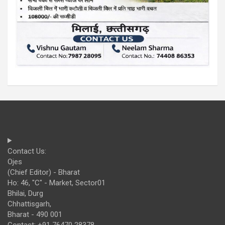
Contact Us:
Ojes
(Chief Editor) - Bharat
Ho: 46, "C" - Market, Sector01
Bhilai, Durg
Chhattisgarh,
Bharat - 490 001
Contact: +91 76470 28378