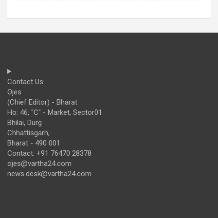
Contact Us:
Ojes
(Chief Editor) - Bharat
Ho: 46, "C" - Market, Sector01
Bhilai, Durg
Chhattisgarh,
Bharat - 490 001
Contact: +91 76470 28378
ojes@vartha24.com
news.desk@vartha24.com