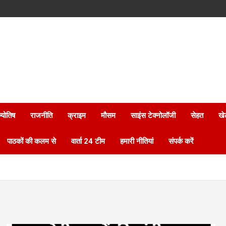
्योतिष
राजनीति
क्राइम
मौसम
साइंस टेक्नोलॉजी
सेहत
खे
पाठकों की कलम से
वार्ता 24 टीम
हमारी नीतियां
संपर्क करें