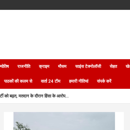
्योतिष
राजनीति
क्राइम
मौसम
साइंस टेक्नोलॉजी
सेहत
खे
पाठकों की कलम से
वार्ता 24 टीम
हमारी नीतियां
संपर्क करें
र्टी को बढ़त, मतदान के दौरान हिंसा के आरोप…
ड्रोन से खरपतवार…
 की पक्के आवास का सपना हुआ पूरा, मिला सुरक्षित और सम्मानजनक जीवन…