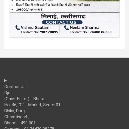
Contact Us:
Ojes
(Chief Editor) - Bharat
Ho: 46, "C" - Market, Sector01
Bhilai, Durg
Chhattisgarh,
Bharat - 490 001
Contact: +91 76470 28378