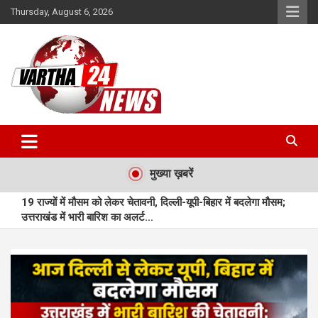
Skip
Thursday, August 6, 2026
to
content
Vartha 24
मुख्या ख़बरें
19 राज्यों में मौसम को लेकर चेतावनी, दिल्ली-यूपी-बिहार में बदलेगा मौसम;
उत्तराखंड में भारी बारिश का अलर्ट…
महासमुंद : महासमुंद में बुनियादी सुविधाओं से लैस नए आधार सेवा केन्द्र का
शुभारंभ…
मुंगेली : प्राकृतिक बीजों से सजी राखियां बनीं आत्मनिर्भरता की नई पहचान…
मुंगेली : बछेरा में आधुनिक आंगनबाड़ी भवन बना आकर्षण का केंद्र…