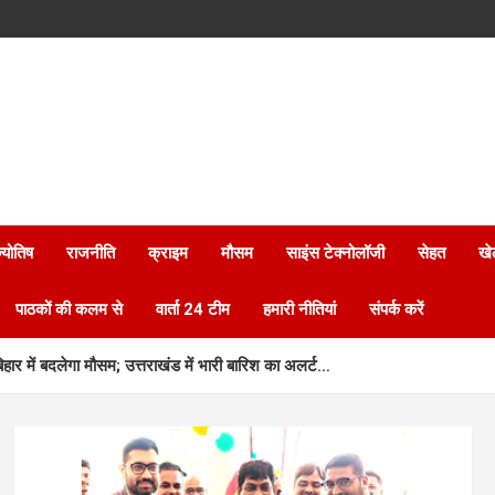
्योतिष
राजनीति
क्राइम
मौसम
साइंस टेक्नोलॉजी
सेहत
खे
पाठकों की कलम से
वार्ता 24 टीम
हमारी नीतियां
संपर्क करें
बिहार में बदलेगा मौसम; उत्तराखंड में भारी बारिश का अलर्ट…
नए आधार सेवा केन्द्र का शुभारंभ…
्मनिर्भरता की नई पहचान…