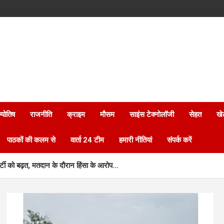
्योतिष
राजनीति
क्राइम
मौसम
साइंस टेक्नोलॉजी
सेहत
खे
पाठकों की कलम से
वार्ता 24 टीम
हमारी नीतियां
संपर्क करें
र्टी को बढ़त, मतदान के दौरान हिंसा के आरोप…
ड्रोन से खरपतवार…
 की पक्के आवास का सपना हुआ पूरा, मिला सुरक्षित और सम्मानजनक जीवन…