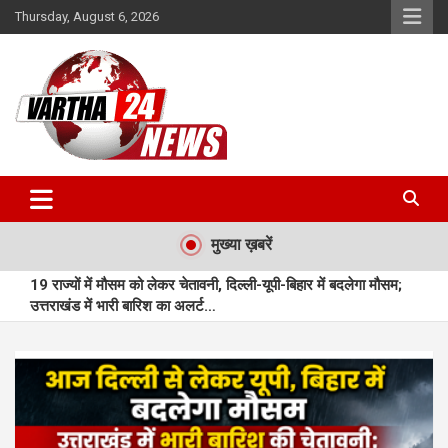
Skip
Thursday, August 6, 2026
to
content
Vartha 24
मुख्या ख़बरें
19 राज्यों में मौसम को लेकर चेतावनी, दिल्ली-यूपी-बिहार में बदलेगा मौसम;
उत्तराखंड में भारी बारिश का अलर्ट…
महासमुंद : महासमुंद में बुनियादी सुविधाओं से लैस नए आधार सेवा केन्द्र का
शुभारंभ…
मुंगेली : प्राकृतिक बीजों से सजी राखियां बनीं आत्मनिर्भरता की नई पहचान…
मुंगेली : बछेरा में आधुनिक आंगनबाड़ी भवन बना आकर्षण का केंद्र…