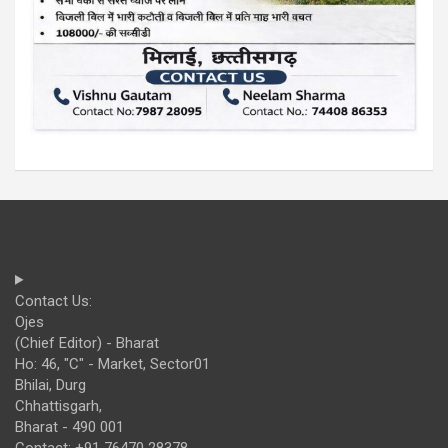
Contact Us:
Ojes
(Chief Editor) - Bharat
Ho: 46, "C" - Market, Sector01
Bhilai, Durg
Chhattisgarh,
Bharat - 490 001
Contact: +91 76470 28378