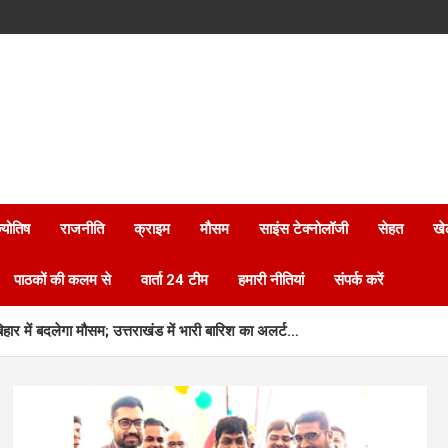
्योतिष
राजनीति
क्राइम
मौसम
साइंस टेक्नोलॉजी
सेहत
खे
पाठकों की कलम से
वार्ता 24 टीम
हमारी नीतियां
संपर्क करें
बिहार में बदलेगा मौसम; उत्तराखंड में भारी बारिश का अलर्ट…
नए आधार सेवा केन्द्र का शुभारंभ…
्मनिर्भरता की नई पहचान…