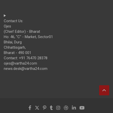
Contact Us:
Ojes
(Chief Editor) - Bharat
Ho: 46, "C" - Market, Sector01
Bhilai, Durg
Chhattisgarh,
Bharat - 490 001
Contact: +91 76470 28378
ojes@vartha24.com
news.desk@vartha24.com