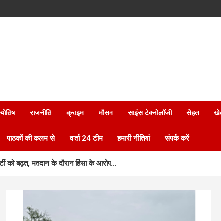
्योतिष
राजनीति
क्राइम
मौसम
साइंस टेक्नोलॉजी
सेहत
खे
पाठकों की कलम से
वार्ता 24 टीम
हमारी नीतियां
संपर्क करें
र्टी को बढ़त, मतदान के दौरान हिंसा के आरोप…
ड्रोन से खरपतवार…
 की पक्के आवास का सपना हुआ पूरा, मिला सुरक्षित और सम्मानजनक जीवन…