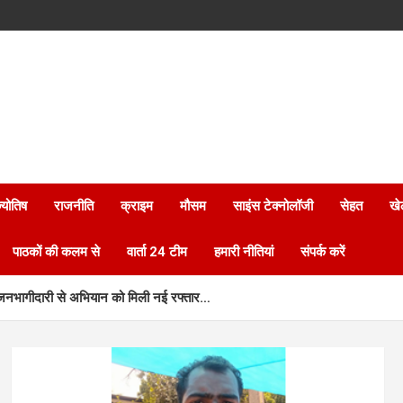
्योतिष
राजनीति
क्राइम
मौसम
साइंस टेक्नोलॉजी
सेहत
खे
पाठकों की कलम से
वार्ता 24 टीम
हमारी नीतियां
संपर्क करें
र जनभागीदारी से अभियान को मिली नई रफ्तार…
ाल की समस्या का हुआ तुरंत समाधान…
ए पोषण एवं बाल कल्याण पर राज्य नीति आयोग–यूनिसेफ का मंथन…