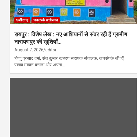
छत्तीसगढ़
जनसंपर्क छत्तीसगढ़
​रायपुर : विशेष लेख : नए आशियानों से संवर रही हैं ग्रामीण
नारायणपुर की खुशियाँ…
August 7, 2026
editor
विष्णु प्रसाद वर्मा, संत कुमार कच्छप सहायक संचालक, जनसंपर्क जी हाँ,
पक्का मकान बनाना और अपना…