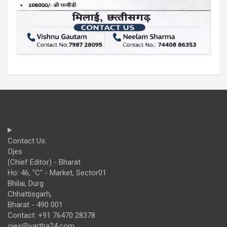
Contact Us:
Ojes
(Chief Editor) - Bharat
Ho: 46, "C" - Market, Sector01
Bhilai, Durg
Chhattisgarh,
Bharat - 490 001
Contact: +91 76470 28378
ojes@vartha24.com