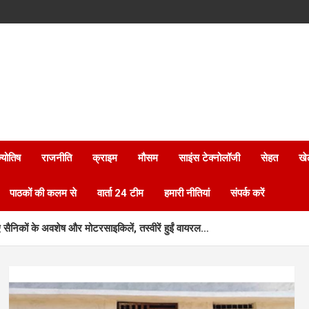
्योतिष
राजनीति
क्राइम
मौसम
साइंस टेक्नोलॉजी
सेहत
खे
पाठकों की कलम से
वार्ता 24 टीम
हमारी नीतियां
संपर्क करें
े गए सैनिकों के अवशेष और मोटरसाइकिलें, तस्वीरें हुईं वायरल…
ता के परिवार को दिया पक्का आशियाना, बदली जिंदगी की तस्वीर…
 30वीं किश्त की राशि महिलाओं के खातों में की अंतरित…