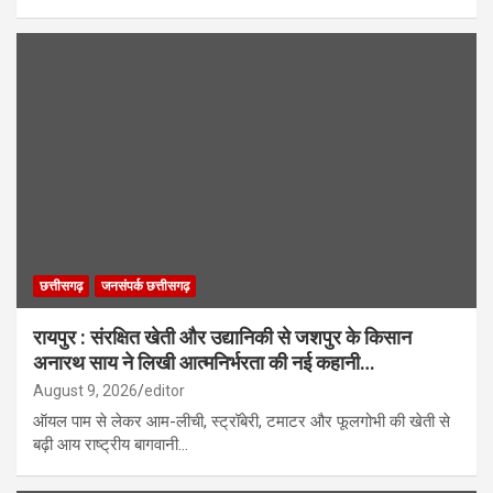
छत्तीसगढ़
जनसंपर्क छत्तीसगढ़
रायपुर : संरक्षित खेती और उद्यानिकी से जशपुर के किसान
अनारथ साय ने लिखी आत्मनिर्भरता की नई कहानी…
August 9, 2026
editor
ऑयल पाम से लेकर आम-लीची, स्ट्रॉबेरी, टमाटर और फूलगोभी की खेती से
बढ़ी आय राष्ट्रीय बागवानी…