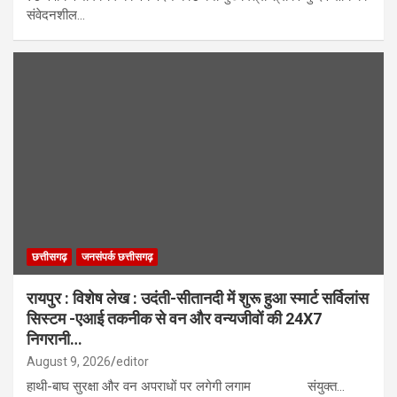
संवेदनशील…
छत्तीसगढ़
जनसंपर्क छत्तीसगढ़
रायपुर : विशेष लेख : उदंती-सीतानदी में शुरू हुआ स्मार्ट सर्विलांस
सिस्टम -एआई तकनीक से वन और वन्यजीवों की 24X7
निगरानी…
August 9, 2026
editor
हाथी-बाघ सुरक्षा और वन अपराधों पर लगेगी लगाम संयुक्त…