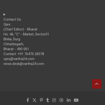
Contact Us:
Ojes
(Chief Editor) - Bharat
Ho: 46, "C" - Market, Sector01
Bhilai, Durg
Chhattisgarh,
Bharat - 490 001
Contact: +91 76470 28378
ojes@vartha24.com
news.desk@vartha24.com