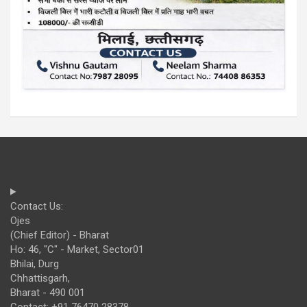
Contact Us:
Ojes
(Chief Editor) - Bharat
Ho: 46, "C" - Market, Sector01
Bhilai, Durg
Chhattisgarh,
Bharat - 490 001
Contact: +91 76470 28378