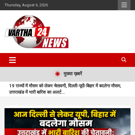
Skip
Thursday, August 6, 2026
to
content
Vartha 24
मुख्या ख़बरें
19 राज्यों में मौसम को लेकर चेतावनी, दिल्ली-यूपी-बिहार में बदलेगा मौसम;
उत्तराखंड में भारी बारिश का अलर्ट…
महासमुंद : महासमुंद में बुनियादी सुविधाओं से लैस नए आधार सेवा केन्द्र का
शुभारंभ…
मुंगेली : प्राकृतिक बीजों से सजी राखियां बनीं आत्मनिर्भरता की नई पहचान…
मुंगेली : बछेरा में आधुनिक आंगनबाड़ी भवन बना आकर्षण का केंद्र…