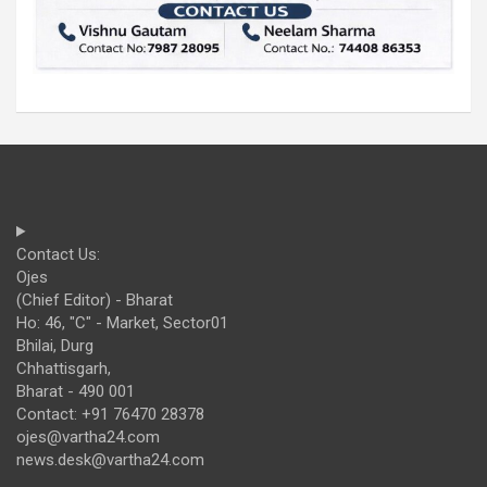
Contact Us:
Ojes
(Chief Editor) - Bharat
Ho: 46, "C" - Market, Sector01
Bhilai, Durg
Chhattisgarh,
Bharat - 490 001
Contact: +91 76470 28378
ojes@vartha24.com
news.desk@vartha24.com