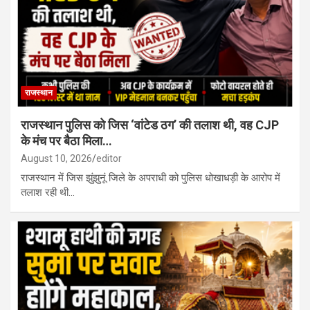
कक्षाएं ही होंगी मान्य…
बढ़ते तनाव के बीच ईरान की अमेरिका को खुली चेतावनी, कहा- अमेरिकी सैनिकों ने
कदम रखा तो देंगे करारा जवाब…
राजस्थान
राजस्थान पुलिस को जिस ‘वांटेड ठग’ की तलाश थी, वह CJP
के मंच पर बैठा मिला…
August 10, 2026
editor
राजस्थान में जिस झुंझुनूं जिले के अपराधी को पुलिस धोखाधड़ी के आरोप में
तलाश रही थी…