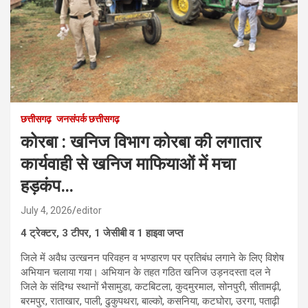
छत्तीसगढ़
जनसंपर्क छत्तीसगढ़
कोरबा : खनिज विभाग कोरबा की लगातार
कार्यवाही से खनिज माफियाओं में मचा
हड़कंप…
July 4, 2026
editor
4 ट्रेक्टर, 3 टीपर, 1 जेसीबी व 1 हाइवा जप्त
जिले में अवैध उत्खनन परिवहन व भण्डारण पर प्रतिबंध लगाने के लिए विशेष
अभियान चलाया गया। अभियान के तहत गठित खनिज उड़नदस्ता दल ने
जिले के संदिग्ध स्थानों भैसामुडा, कटबिटला, कुदमुरमाल, सोनपुरी, सीतामढ़ी,
बरमपुर, राताखार, पाली, ढुकुपथरा, बाल्को, कसनिया, कटघोरा, उरगा, पताढ़ी