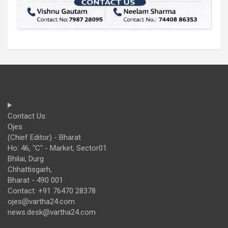
Contact Us:
Ojes
(Chief Editor) - Bharat
Ho: 46, "C" - Market, Sector01
Bhilai, Durg
Chhattisgarh,
Bharat - 490 001
Contact: +91 76470 28378
ojes@vartha24.com
news.desk@vartha24.com