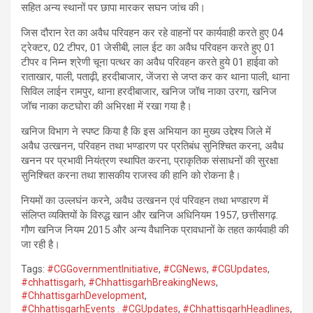
सहित अन्य स्थानों पर छापा मारकर सघन जांच की।
जिस दौरान रेत का अवैध परिवहन कर रहे वाहनों पर कार्यवाही करते हुए 04
ट्रेक्टर, 02 टीपर, 01 जेसीबी, लाल ईट का अवैध परिवहन करते हुए 01
टीपर व निम्न श्रेणी चूना पत्थर का अवैध परिवहन करते हुये 01 हाईवा को
राताखार, पाली, पताढ़ी, हरदीबाजार, जेंजरा से जप्त कर कर थाना पाली, थाना
सिविल लाईन रामपुर, थाना हरदीबाजार, खनिज जॉच नाका उरगा, खनिज
जॉच नाका कटघोरा की अभिरक्षा में रखा गया है।
खनिज विभाग ने स्पष्ट किया है कि इस अभियान का मुख्य उद्देश्य जिले में
अवैध उत्खनन, परिवहन तथा भण्डारण पर प्रतिबंध सुनिश्चित करना, अवैध
खनन पर प्रभावी नियंत्रण स्थापित करना, प्राकृतिक संसाधनों की सुरक्षा
सुनिश्चित करना तथा शासकीय राजस्व की हानि को रोकना है।
नियमों का उल्लघंन करने, अवैध उत्खनन एवं परिवहन तथा भण्डारण में
संलिप्त व्यक्तियों के विरुद्ध खान और खनिज अधिनियम 1957, छत्तीसगढ़.
गौण खनिज नियम 2015 और अन्य वैधानिक प्रावधानों के तहत कार्यवाही की
जा रही है।
Tags:
#CGGovernmentInitiative
,
#CGNews
,
#CGUpdates
,
#chhattisgarh
,
#ChhattisgarhBreakingNews
,
#ChhattisgarhDevelopment
,
#ChhattisgarhEvents . #CGUpdates
,
#ChhattisgarhHeadlines
,