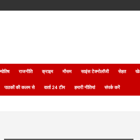
्योतिष
राजनीति
क्राइम
मौसम
साइंस टेक्नोलॉजी
सेहत
खे
पाठकों की कलम से
वार्ता 24 टीम
हमारी नीतियां
संपर्क करें