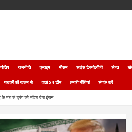
्योतिष
राजनीति
क्राइम
मौसम
साइंस टेक्नोलॉजी
सेहत
खे
पाठकों की कलम से
वार्ता 24 टीम
हमारी नीतियां
संपर्क करें
ई के मंच से ट्रंप को संदेश देगा ईरान…