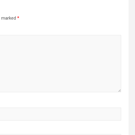
re marked
*