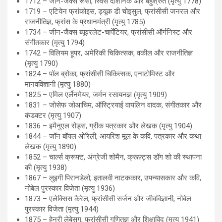
1712 – जीन-जैक्स रूसो, स्विस दार्शनिक और बहुश्रुत (मृत्यु 1778)
1719 – एटियेन फ्रांकोइस, ड्यूक डी चोइसुल, फ्रांसीसी जनरल और
राजनीतिज्ञ, फ्रांस के प्रधानमंत्री (मृत्यु 1785)
1734 – जीन-जैक्स ब्यूवरलेट-चार्पेंटियर, फ्रांसीसी ऑर्गनिस्ट और
संगीतकार (मृत्यु 1794)
1742 – विलियम हूपर, अमेरिकी चिकित्सक, वकील और राजनीतिज्ञ
(मृत्यु 1790)
1824 – पॉल ब्रोका, फ्रांसीसी चिकित्सक, एनाटोमिस्ट और
मानवविज्ञानी (मृत्यु 1880)
1825 – एमिल एर्लेनमेयर, जर्मन रसायनज्ञ (मृत्यु 1909)
1831 – जोसेफ जोआचिम, ऑस्ट्रियाई वायलिन वादक, संगीतकार और
कंडक्टर (मृत्यु 1907)
1836 – इमैनुएल रोड्स, ग्रीक पत्रकार और लेखक (मृत्यु 1904)
1844 – जॉन बॉयल ओ’रेली, आयरिश मूल के कवि, पत्रकार और कथा
लेखक (मृत्यु 1890)
1852 – चार्ल्स क्रूफ़्ट, अंग्रेजी शोमैन, क्रूफ़्ट्स डॉग शो की स्थापना
की (मृत्यु 1938)
1867 – लुइगी पिरानडेलो, इतालवी नाटककार, उपन्यासकार और कवि,
नोबेल पुरस्कार विजेता (मृत्यु 1936)
1873 – एलेक्सिस कैरेल, फ्रांसीसी सर्जन और जीवविज्ञानी, नोबेल
पुरस्कार विजेता (मृत्यु 1944)
1875 – हेनरी लेबेसग, फ्रांसीसी गणितज्ञ और शिक्षाविद (मृत्यु 1941)