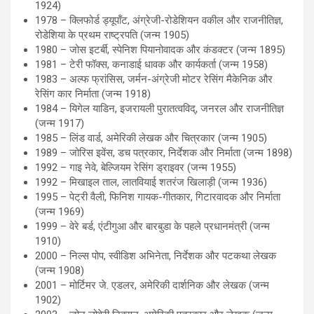
1924)
1978 – क्लिफोर्ड ड्यूपॉंट, अंग्रेजी-रोडेशियन वकील और राजनीतिज्ञ,
रोडेशिया के प्रथम राष्ट्रपति (जन्म 1905)
1980 – जोस इटर्बी, स्पेनिश पियानोवादक और कंडक्टर (जन्म 1895)
1981 – टेरी फॉक्स, कनाडाई धावक और कार्यकर्ता (जन्म 1958)
1983 – अल्फ फ्रांसिस, जर्मन-अंग्रेजी मोटर रेसिंग मैकेनिक और
रेसिंग कार निर्माता (जन्म 1918)
1984 – यिगेल याडिन, इजरायली पुरातत्वविद्, जनरल और राजनीतिज्ञ
(जन्म 1917)
1985 – लिंड वार्ड, अमेरिकी लेखक और चित्रकार (जन्म 1905)
1989 – जोरिस इवेंस, डच पत्रकार, निर्देशक और निर्माता (जन्म 1898)
1992 – गाइ नेवे, बेल्जियम रेसिंग ड्राइवर (जन्म 1955)
1992 – मिखाइल ताल, लातवियाई शतरंज खिलाड़ी (जन्म 1936)
1995 – पेट्री वैली, फिनिश गायक-गीतकार, गिटारवादक और निर्माता
(जन्म 1969)
1999 – वेरे बर्ड, एंटीगुआ और बारबुडा के पहले प्रधानमंत्री (जन्म
1910)
2000 – निल्स पोप, स्वीडिश अभिनेता, निर्देशक और पटकथा लेखक
(जन्म 1908)
2001 – मोर्टिमर जे. एडलर, अमेरिकी दार्शनिक और लेखक (जन्म
1902)