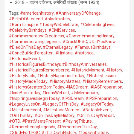
2018 – हार्लन एलिसन, अमेरिकी लेखक (जन्म 1934)
Tags:
#americanhistory
,
#AnniversaryOfChange
,
#BirthOfALegend
,
#blackhistory
,
#BornToInspire #TodayWeCelebrate
,
#CelebratingLives
,
#CelebrityBirthdays
,
#CivilServices
,
#CommemoratingGreatness
,
#CommemoratingHistory
,
#CommemoratingLegends
,
#CrackUPSC
,
#DidYouKnow
,
#DiedOnThisDay
,
#EternalLegacy
,
#FamousBirthdays
,
#GoneButNotForgotten
,
#Historia
,
#historical
,
#HistoricalEvent
,
#HistoricalFiguresBirthdays #BirthdayAnniversaries
,
#HistoricalFiguresRemembered
,
#HistoricMoment
,
#History
,
#HistoryFacts
,
#HistoryHappenedToday
,
#HistoryLesson
,
#HistoryMadeToday
,
#HistoryMatters
,
#HistoryRemembers
,
#HistorysGreatestBornToday
,
#IASDream
,
#IASPreparation
,
#IconBornToday
,
#IconsWeLost
,
#InMemoriam
,
#InspiringLivesBeginToday
,
#IPSDream
,
#IPSPreparation
,
#LegacyLivesOn
,
#LegacyOfThisDay
,
#LegacyOfToday
,
#MilestoneEvent
,
#MilestoneMoment
,
#NotableEvent
,
#OnThisDay
,
#OnThisDayInHistory
,
#OnThisDayWeLost
,
#OTD
,
#PastMeetsPresent
,
#PayingTribute
,
#RememberingLegends
,
#RememberThisDay
,
#StudyForUPSC
,
#ThisDayInHistory
,
#todayinhistory
,