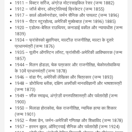
1911 – विक्टर सर्रिज, अंग्रेज़ मोटरसाइकिल रेसर (जन्म 1882)
1912 – जॉर्ज बोनर, ऑस्ट्रेलियाई क्रिकेटर (जन्म 1855)
1917 – कार्ल ऑलमेनरोडर, जर्मन सैनिक और पायलट (जन्म 1896)
1919 – पीटर स्टुरहोल्ड, अमेरिकी मुक्केबाज़ (जन्म 1896) 1885)
1920 – एडोल्फ-बेसिल राउथियर, कनाडाई वकील और न्यायाधीश (जन्म
1839)
1934 – फ्रांसेस्को बुहागियार, माल्टीज़ राजनीतिज्ञ, माल्टा के दूसरे
प्रधानमंत्री (जन्म 1876)
1935 – यूजीन ऑगस्टिन लॉस्ट, फ्रांसीसी-अमेरिकी आविष्कारक (जन्म
1857)
1944 – मिलन होडज़ा, चेक पत्रकार और राजनीतिज्ञ, चेकोस्लोवाकिया
के 10वें प्रधानमंत्री (जन्म 1878)
1946 – वांडा गैग, अमेरिकी लेखिका और चित्रकार (जन्म 1893)
1948 – डोरोथिया ब्लीक, दक्षिण अफ़्रीकी मानवविज्ञानी और भाषाशास्त्री
(जन्म 1873)
1949 – फ़्रैंक स्माइथ, अंग्रेज़ी वनस्पतिशास्त्री और पर्वतारोही (जन्म
1900)
1950 – मिलाडा होराकोवा, चेक राजनीतिज्ञ, न्यायिक हत्या का शिकार
(जन्म 1901)
1952 – मैक्स डेन, जर्मन-अमेरिकी गणितज्ञ और शिक्षाविद (जन्म 1878)
1957 – हरमन बुहल, ऑस्ट्रियाई सैनिक और पर्वतारोही (जन्म 1924)