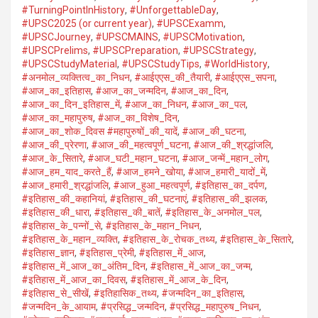
#TurningPointInHistory
,
#UnforgettableDay
,
#UPSC2025 (or current year)
,
#UPSCExamm
,
#UPSCJourney
,
#UPSCMAINS
,
#UPSCMotivation
,
#UPSCPrelims
,
#UPSCPreparation
,
#UPSCStrategy
,
#UPSCStudyMaterial
,
#UPSCStudyTips
,
#WorldHistory
,
#अनमोल_व्यक्तित्व_का_निधन
,
#आईएएस_की_तैयारी
,
#आईएएस_सपना
,
#आज_का_इतिहास
,
#आज_का_जन्मदिन
,
#आज_का_दिन
,
#आज_का_दिन_इतिहास_में
,
#आज_का_निधन
,
#आज_का_पल
,
#आज_का_महापुरुष
,
#आज_का_विशेष_दिन
,
#आज_का_शोक_दिवस #महापुरुषों_की_यादें
,
#आज_की_घटना
,
#आज_की_प्रेरणा
,
#आज_की_महत्वपूर्ण_घटना
,
#आज_की_श्रद्धांजलि
,
#आज_के_सितारे
,
#आज_घटी_महान_घटना
,
#आज_जन्में_महान_लोग
,
#आज_हम_याद_करते_हैं
,
#आज_हमने_खोया
,
#आज_हमारी_यादों_में
,
#आज_हमारी_श्रद्धांजलि
,
#आज_हुआ_महत्वपूर्ण
,
#इतिहास_का_दर्पण
,
#इतिहास_की_कहानियां
,
#इतिहास_की_घटनाएं
,
#इतिहास_की_झलक
,
#इतिहास_की_धारा
,
#इतिहास_की_बातें
,
#इतिहास_के_अनमोल_पल
,
#इतिहास_के_पन्नों_से
,
#इतिहास_के_महान_निधन
,
#इतिहास_के_महान_व्यक्ति
,
#इतिहास_के_रोचक_तथ्य
,
#इतिहास_के_सितारे
,
#इतिहास_ज्ञान
,
#इतिहास_प्रेमी
,
#इतिहास_में_आज
,
#इतिहास_में_आज_का_अंतिम_दिन
,
#इतिहास_में_आज_का_जन्म
,
#इतिहास_में_आज_का_दिवस
,
#इतिहास_में_आज_के_दिन
,
#इतिहास_से_सीखें
,
#इतिहासिक_तथ्य
,
#जन्मदिन_का_इतिहास
,
#जन्मदिन_के_आयाम
,
#प्रसिद्ध_जन्मदिन
,
#प्रसिद्ध_महापुरुष_निधन
,