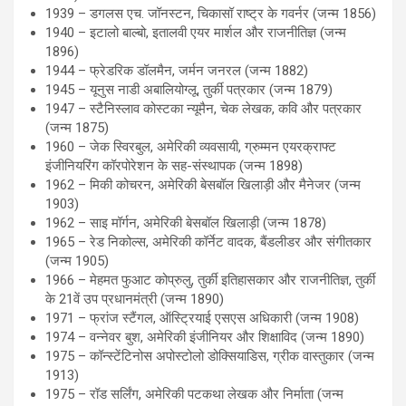
1939 – डगलस एच. जॉनस्टन, चिकासॉ राष्ट्र के गवर्नर (जन्म 1856)
1940 – इटालो बाल्बो, इतालवी एयर मार्शल और राजनीतिज्ञ (जन्म
1896)
1944 – फ्रेडरिक डॉलमैन, जर्मन जनरल (जन्म 1882)
1945 – यूनुस नाडी अबालियोग्लू, तुर्की पत्रकार (जन्म 1879)
1947 – स्टैनिस्लाव कोस्टका न्यूमैन, चेक लेखक, कवि और पत्रकार
(जन्म 1875)
1960 – जेक स्विरबुल, अमेरिकी व्यवसायी, ग्रुम्मन एयरक्राफ्ट
इंजीनियरिंग कॉरपोरेशन के सह-संस्थापक (जन्म 1898)
1962 – मिकी कोचरन, अमेरिकी बेसबॉल खिलाड़ी और मैनेजर (जन्म
1903)
1962 – साइ मॉर्गन, अमेरिकी बेसबॉल खिलाड़ी (जन्म 1878)
1965 – रेड निकोल्स, अमेरिकी कॉर्नेट वादक, बैंडलीडर और संगीतकार
(जन्म 1905)
1966 – मेहमत फुआट कोप्रुलु, तुर्की इतिहासकार और राजनीतिज्ञ, तुर्की
के 21वें उप प्रधानमंत्री (जन्म 1890)
1971 – फ्रांज स्टैंगल, ऑस्ट्रियाई एसएस अधिकारी (जन्म 1908)
1974 – वन्नेवर बुश, अमेरिकी इंजीनियर और शिक्षाविद (जन्म 1890)
1975 – कॉन्स्टेंटिनोस अपोस्टोलो डोक्सियाडिस, ग्रीक वास्तुकार (जन्म
1913)
1975 – रॉड सर्लिंग, अमेरिकी पटकथा लेखक और निर्माता (जन्म