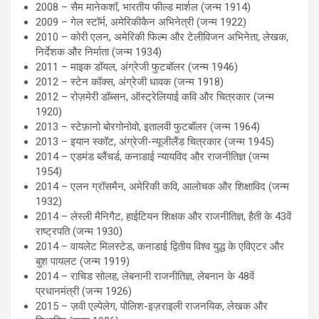
2008 – सैम मानेकशॉ, भारतीय फील्ड मार्शल (जन्म 1914)
2009 – गेल स्टॉर्म, अमेरिकीकैन अभिनेत्री (जन्म 1922)
2010 – कोरी एलन, अमेरिकी फिल्म और टेलीविजन अभिनेता, लेखक,
निर्देशक और निर्माता (जन्म 1934)
2011 – माइक डॉयल, अंग्रेजी फुटबॉलर (जन्म 1946)
2012 – स्टेन कॉक्स, अंग्रेजी धावक (जन्म 1918)
2012 – रोज़मेरी डॉब्सन, ऑस्ट्रेलियाई कवि और चित्रकार (जन्म
1920)
2013 – स्टेफ़ानो बोरगोनोवो, इतालवी फुटबॉलर (जन्म 1964)
2013 – इयान स्कॉट, अंग्रेजी-न्यूजीलैंड चित्रकार (जन्म 1945)
2014 – एडमंड ब्लैंचर्ड, कनाडाई न्यायविद और राजनीतिज्ञ (जन्म
1954)
2014 – एलन ग्रॉसमैन, अमेरिकी कवि, आलोचक और शिक्षाविद (जन्म
1932)
2014 – लेस्ली मैनिगैट, हाईटियन शिक्षक और राजनीतिज्ञ, हैती के 43वें
राष्ट्रपति (जन्म 1930)
2014 – वायलेट मिलस्टेड, कनाडाई द्वितीय विश्व युद्ध के एविएटर और
बुश पायलट (जन्म 1919)
2014 – राचिड सोलह, लेबनानी राजनीतिज्ञ, लेबनान के 48वें
प्रधानमंत्री (जन्म 1926)
2015 – ज़वी एल्पेलेग, पोलिश-इज़राइली राजनयिक, लेखक और