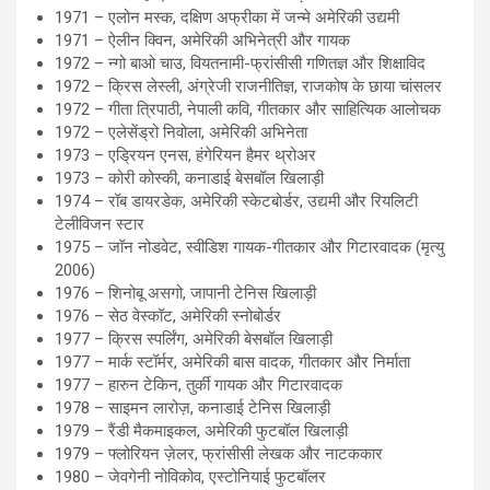
1971 – एलोन मस्क, दक्षिण अफ्रीका में जन्मे अमेरिकी उद्यमी
1971 – ऐलीन क्विन, अमेरिकी अभिनेत्री और गायक
1972 – न्गो बाओ चाउ, वियतनामी-फ्रांसीसी गणितज्ञ और शिक्षाविद
1972 – क्रिस लेस्ली, अंग्रेजी राजनीतिज्ञ, राजकोष के छाया चांसलर
1972 – गीता त्रिपाठी, नेपाली कवि, गीतकार और साहित्यिक आलोचक
1972 – एलेसेंड्रो निवोला, अमेरिकी अभिनेता
1973 – एड्रियन एनस, हंगेरियन हैमर थ्रोअर
1973 – कोरी कोस्की, कनाडाई बेसबॉल खिलाड़ी
1974 – रॉब डायरडेक, अमेरिकी स्केटबोर्डर, उद्यमी और रियलिटी
टेलीविजन स्टार
1975 – जॉन नोडवेट, स्वीडिश गायक-गीतकार और गिटारवादक (मृत्यु
2006)
1976 – शिनोबू असगो, जापानी टेनिस खिलाड़ी
1976 – सेठ वेस्कॉट, अमेरिकी स्नोबोर्डर
1977 – क्रिस स्पर्लिंग, अमेरिकी बेसबॉल खिलाड़ी
1977 – मार्क स्टॉर्मर, अमेरिकी बास वादक, गीतकार और निर्माता
1977 – हारुन टेकिन, तुर्की गायक और गिटारवादक
1978 – साइमन लारोज़, कनाडाई टेनिस खिलाड़ी
1979 – रैंडी मैकमाइकल, अमेरिकी फुटबॉल खिलाड़ी
1979 – फ्लोरियन ज़ेलर, फ्रांसीसी लेखक और नाटककार
1980 – जेवगेनी नोविकोव, एस्टोनियाई फुटबॉलर