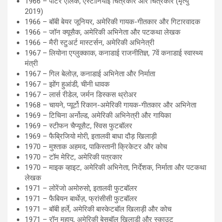
1966 – पीटर एलिक, एस्टोनियाई चित्रकार और चित्रकार (मृत्यु
2019)
1966 – बॉबी बेयर जूनियर, अमेरिकी गायक-गीतकार और गिटारवादक
1966 – जॉन क्यूसैक, अमेरिकी अभिनेता और पटकथा लेखक
1966 – मैरी स्टुअर्ट मास्टर्सन, अमेरिकी अभिनेत्री
1967 – लियोना एग्लुक्काक, कनाडाई राजनीतिज्ञ, 7वें कनाडाई स्वास्थ्य
मंत्री
1967 – गिल बेलोज़, कनाडाई अभिनेता और निर्माता
1967 – झोंग हुआंडी, चीनी धावक
1967 – लार्स रीडेल, जर्मन डिस्कस थ्रोअर
1968 – चायने, प्यूर्टो रिकान-अमेरिकी गायक-गीतकार और अभिनेता
1969 – टिचिना अर्नोल्ड, अमेरिकी अभिनेत्री और गायिका
1969 – स्टीफन चैप्यूसैट, स्विस फुटबॉलर
1969 – फैब्रिजियो मोरी, इतालवी बाधा दौड़ खिलाड़ी
1970 – मुश्ताक अहमद, पाकिस्तानी क्रिकेटर और कोच
1970 – टॉम मेरिट, अमेरिकी पत्रकार
1970 – माइक व्हाइट, अमेरिकी अभिनेता, निर्देशक, निर्माता और पटकथा
लेखक
1971 – लोरेंजो अमोरुसो, इतालवी फुटबॉलर
1971 – फैबियन बार्थेज़, फ्रांसीसी फुटबॉलर
1971 – बॉबी हर्ले, अमेरिकी बास्केटबॉल खिलाड़ी और कोच
1971 – रॉन महाय, अमेरिकी बेसबॉल खिलाड़ी और स्काउट