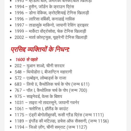
1993 – ब्रैडली बील, अमेरिकी बास्केटबॉल खिलाड़ी
1994 – हुसैन, जॉर्डन के क्राउन प्रिंस
1996 – डोना वेकिक, क्रोएशियाई टेनिस खिलाड़ी
1996 – लारिसा वर्बिकी, कनाडाई नाविक
1997 – ताडासुके माकिनो, जापानी रेसिंग ड्राइवर
1999 – मार्केटा वोंद्रोसोवा, चेक टेनिस खिलाड़ी
2002 – मार्ता कोस्ट्युक, यूक्रेनी टेनिस खिलाड़ी
प्रसिद्द व्यक्तियों के निधन:
1600 से पहले
202 – युआन शाओ, चीनी सरदार
548 – थियोडोरा I, बीजान्टिन महारानी
572 – एल्बोइन, लोम्बार्ड्स के राजा
683 – लियो II, कैथोलिक चर्च के पोप (जन्म 611)
767 – पॉल I, कैथोलिक चर्च के पोप (जन्म 700)
975 – साइनेवर्ड, वेल्स के बिशप
1031 – ताइरा नो तादात्सुने, जापानी गवर्नर
1061 – फ्लोरिस I, हॉलैंड के काउंट
1175 – एंड्री बोगोलीबुस्की, रूसी ग्रैंड प्रिंस (जन्म 1111)
1189 – इंग्लैंड की मटिल्डा, डचेस ऑफ सैक्सनी, (जन्म 1156)
1194 – जिओ ज़ोंग, चीनी सम्राट (जन्म 1127)