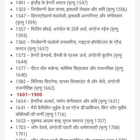
1491 – इंग्लैंड के हेनरी अष्टम (मृत्यु 1547)
1503 – जियोवन्नी डेला कासा, इतालवी लेखक और कवि (मृत्यु 1556)
1547 – क्रिस्टोफ़ानो मालवेज़ी, इतालवी अरगनिस्ट और संगीतकार
(मृत्यु 1599)
1557 – फिलिप हॉवर्ड, अरुंडेल के 20वें अर्ल, अंग्रेज रईस (मृत्यु
1595)
1560 – जियोवन्नी पाओलो लस्कारिस, नाइट्स हॉस्पीटलर के ग्रैंड
मास्टर (मृत्यु 1657)
1573 – हेनरी डेनवर्स, डैनबी के प्रथम अर्ल, अंग्रेजी कुलीन (मृत्यु
1644)
1577 – पीटर पॉल रूबेन्स, फ्लेमिश चित्रकार और राजनयिक (मृत्यु
1640)
1582 – विलियम फिएनेस, प्रथम विस्काउंट से और सेले, अंग्रेजी
राजनीतिज्ञ (मृत्यु 1662)
1601–1900
1604 – हेनरिक अल्बर्ट, जर्मन संगीतकार और कवि (मृत्यु 1651)
1641 – मैरी कैसिमिर लुईस डे ला ग्रेंज डी’आर्कियन, किंग जॉन तृतीय
सोबीस्की की पत्नी (मृत्यु 1716)
1653 – मुहम्मद आज़म शाह, मुगल सम्राट (मृत्यु 1707)
1703 – जॉन वेस्ले, अंग्रेजी पादरी और धर्मशास्त्री (मृत्यु 1708)
1791)