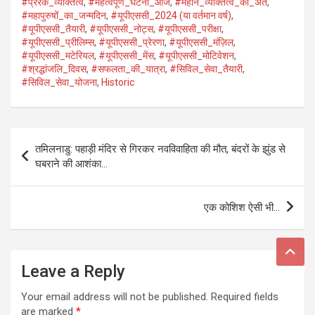
#प्रेरक_व्यक्तित्व
,
#महत्वपूर्ण_घटना_आज
,
#महान_व्यक्तित्व_का_अंत
,
#महापुरुषों_का_जन्मदिन
,
#यूपीएससी_2024 (या वर्तमान वर्ष)
,
#यूपीएससी_तैयारी
,
#यूपीएससी_नोट्स
,
#यूपीएससी_परीक्षा
,
#यूपीएससी_प्रीलिम्स
,
#यूपीएससी_प्रेरणा
,
#यूपीएससी_मंज़िल
,
#यूपीएससी_मटेरियल
,
#यूपीएससी_मेंस
,
#यूपीएससी_मोटिवेशन
,
#श्रद्धांजलि_दिवस
,
#सफलता_की_यात्रा
,
#सिविल_सेवा_तैयारी
,
#सिविल_सेवा_योजना
,
Historic
Post
तमिलनाडु: पहाड़ी मंदिर से गिरकर नवविवाहिता की मौत, बंदरों के झुंड से
navigation
घबराने की आशंका…
एक कोशिश ऐसी भी…
Leave a Reply
Your email address will not be published.
Required fields
are marked
*