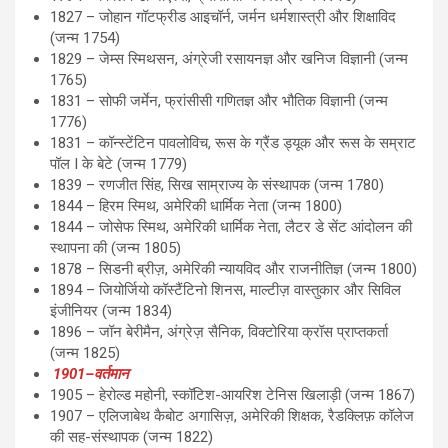
1827 – जोहान गॉटफ्रीड आइचॉर्न, जर्मन धर्मशास्त्री और शिक्षाविद
(जन्म 1754)
1829 – जेम्स स्मिथसन, अंग्रेजी रसायनज्ञ और खनिज विज्ञानी (जन्म
1765)
1831 – सोफी जर्मेन, फ्रांसीसी गणितज्ञ और भौतिक विज्ञानी (जन्म
1776)
1831 – कॉन्स्टेंटिन पावलोविच, रूस के ग्रैंड ड्यूक और रूस के सम्राट
पॉल I के बेटे (जन्म 1779)
1839 – रणजीत सिंह, सिख साम्राज्य के संस्थापक (जन्म 1780)
1844 – हिरम स्मिथ, अमेरिकी धार्मिक नेता (जन्म 1800)
1844 – जोसेफ स्मिथ, अमेरिकी धार्मिक नेता, लैटर डे सेंट आंदोलन की
स्थापना की (जन्म 1805)
1878 – सिडनी ब्रीज़, अमेरिकी न्यायविद और राजनीतिज्ञ (जन्म 1800)
1894 – जियोर्जियो कॉस्टैंटिनो शिनस, माल्टीज़ वास्तुकार और सिविल
इंजीनियर (जन्म 1834)
1896 – जॉन बेरीमैन, अंग्रेज़ सैनिक, विक्टोरिया क्रॉस प्राप्तकर्ता
(जन्म 1825)
1901–वर्तमान
1905 – हेरोल्ड महोनी, स्कॉटिश-आयरिश टेनिस खिलाड़ी (जन्म 1867)
1907 – एलिजाबेथ कैबोट अगासिज़, अमेरिकी शिक्षक, रैडक्लिफ़ कॉलेज
की सह-संस्थापक (जन्म 1822)