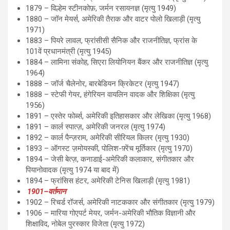
1879 – विल्हेम स्टीनकोफ़, जर्मन रसायनज्ञ (मृत्यु 1949)
1880 – जॉन मेयर्स, अमेरिकी तैराक और वाटर पोलो खिलाड़ी (मृत्यु
1971)
1883 – पियरे लावल, फ्रांसीसी सैनिक और राजनीतिज्ञ, फ्रांस के
101वें प्रधानमंत्री (मृत्यु 1945)
1884 – लामिना संकोह, सिएरा लियोनियन बैंकर और राजनीतिज्ञ (मृत्यु
1964)
1888 – जॉर्ज चैलेनोर, बारबेडियन क्रिकेटर (मृत्यु 1947)
1888 – स्टेफी गेयर, हंगेरियन वायलिन वादक और शिक्षिका (मृत्यु
1956)
1891 – एस्तेर फोर्ब्स, अमेरिकी इतिहासकार और लेखिका (मृत्यु 1968)
1891 – कार्ल स्पात्ज़, अमेरिकी जनरल (मृत्यु 1974)
1892 – कार्ल पैन्ज़राम, अमेरिकी सीरियल किलर (मृत्यु 1930)
1893 – ऑगस्ट ज़मोयस्की, पोलिश-फ़्रेंच मूर्तिकार (मृत्यु 1970)
1894 – जेसी बेत्ज़, कनाडाई-अमेरिकी कलाकार, संगीतकार और
पियानोवादक (मृत्यु 1974 या बाद में)
1894 – फ्रांसिस हंटर, अमेरिकी टेनिस खिलाड़ी (मृत्यु 1981)
1901–वर्तमान
1902 – रिचर्ड रॉजर्स, अमेरिकी नाटककार और संगीतकार (मृत्यु 1979)
1906 – मारिया गोएपर्ट मेयर, जर्मन-अमेरिकी भौतिक विज्ञानी और
शिक्षाविद, नोबेल पुरस्कार विजेता (मृत्यु 1972)