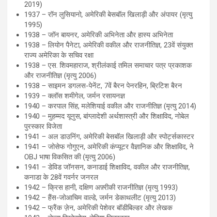
2019)
1937 – रॉन लुसियानो, अमेरिकी बेसबॉल खिलाड़ी और अंपायर (मृत्यु
1995)
1938 – जॉन बायनर, अमेरिकी अभिनेता और हास्य अभिनेता
1938 – लियोन पैनेटा, अमेरिकी वकील और राजनीतिज्ञ, 23वें संयुक्त
राज्य अमेरिका के सचिव रक्षा
1938 – एस. शिवमहाराज, श्रीलंकाई तमिल समाचार पत्र प्रकाशक
और राजनीतिज्ञ (मृत्यु 2006)
1938 – साइमन डगलस-पेनेंट, 7वें बैरन पेनरहिन, ब्रिटिश बैरन
1939 – क्लॉस शमीगेल, जर्मन रसायनज्ञ
1940 – करपाल सिंह, मलेशियाई वकील और राजनीतिज्ञ (मृत्यु 2014)
1940 – मुहम्मद यूनुस, बांग्लादेशी अर्थशास्त्री और शिक्षाविद, नोबेल
पुरस्कार विजेता
1941 – अल डाउनिंग, अमेरिकी बेसबॉल खिलाड़ी और स्पोर्ट्सकास्टर
1941 – जोसेफ गोगुएन, अमेरिकी कंप्यूटर वैज्ञानिक और शिक्षाविद, ने
OBJ भाषा विकसित की (मृत्यु 2006)
1941 – डेविड जॉनसन, कनाडाई शिक्षाविद, वकील और राजनीतिज्ञ,
कनाडा के 28वें गवर्नर जनरल
1942 – क्रिस हानी, दक्षिण अफ़्रीकी राजनीतिज्ञ (मृत्यु 1993)
1942 – हैंस-जोआचिम वाल्डे, जर्मन डेकाथलीट (मृत्यु 2013)
1942 – फ्रैंक ज़ेन, अमेरिकी पेशेवर बॉडीबिल्डर और लेखक