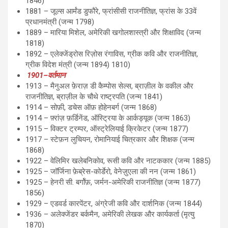
1846)
1881 – जूल्स आर्मंड डुफौरे, फ्रांसीसी राजनीतिज्ञ, फ्रांस के 33वें
प्रधानमंत्री (जन्म 1798)
1889 – मारिया मिशेल, अमेरिकी खगोलशास्त्री और शिक्षाविद (जन्म
1818)
1892 – एलेक्जेंड्रोस रिज़ोस रंगाविस, ग्रीक कवि और राजनीतिज्ञ,
ग्रीक विदेश मंत्री (जन्म 1894) 1810)
1901–वर्तमान
1913 – मैनुअल फ़ेराज़ डी कैम्पोस सेल्स, ब्राज़ील के वकील और
राजनीतिज्ञ, ब्राज़ील के चौथे राष्ट्रपति (जन्म 1841)
1914 – सोफ़ी, डचेस ऑफ़ होहेनबर्ग (जन्म 1868)
1914 – फ़्रांज़ फ़र्डिनेंड, ऑस्ट्रिया के आर्कड्यूक (जन्म 1863)
1915 – विक्टर ट्रम्पर, ऑस्ट्रेलियाई क्रिकेटर (जन्म 1877)
1917 – स्टेफ़न लुचियन, रोमानियाई चित्रकार और शिक्षक (जन्म
1868)
1922 – वेलिमिर खलेबनिकोव, रूसी कवि और नाटककार (जन्म 1885)
1925 – जॉर्जिना फ़ेब्रेस-कोर्डेरो, वेनेज़ुएला की नन (जन्म 1861)
1925 – हेनरी सी. बर्गॉफ़, जर्मन-अमेरिकी राजनीतिज्ञ (जन्म 1877)
1856)
1929 – एडवर्ड कारपेंटर, अंग्रेजी कवि और दार्शनिक (जन्म 1844)
1936 – अलेक्जेंडर बर्कमैन, अमेरिकी लेखक और कार्यकर्ता (मृत्यु
1870)