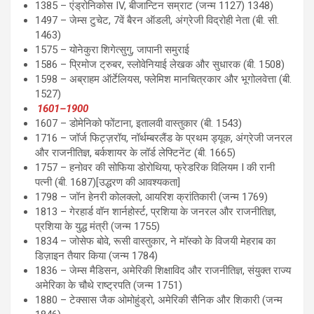
1385 – एंड्रोनिकोस IV, बीजान्टिन सम्राट (जन्म 1127) 1348)
1497 – जेम्स टुचेट, 7वें बैरन ऑडली, अंग्रेजी विद्रोही नेता (बी. सी.
1463)
1575 – योनेकुरा शिगेत्सुगु, जापानी समुराई
1586 – प्रिमोज ट्रुबर, स्लोवेनियाई लेखक और सुधारक (बी. 1508)
1598 – अब्राहम ऑर्टेलियस, फ्लेमिश मानचित्रकार और भूगोलवेत्ता (बी.
1527)
1601–1900
1607 – डोमेनिको फोंटाना, इतालवी वास्तुकार (बी. 1543)
1716 – जॉर्ज फिट्ज़रॉय, नॉर्थम्बरलैंड के प्रथम ड्यूक, अंग्रेजी जनरल
और राजनीतिज्ञ, बर्कशायर के लॉर्ड लेफ्टिनेंट (बी. 1665)
1757 – हनोवर की सोफिया डोरोथिया, फ्रेडरिक विलियम I की रानी
पत्नी (बी. 1687)[उद्धरण की आवश्यकता]
1798 – जॉन हेनरी कोलक्लो, आयरिश क्रांतिकारी (जन्म 1769)
1813 – गेरहार्ड वॉन शार्नहोर्स्ट, प्रशिया के जनरल और राजनीतिज्ञ,
प्रशिया के युद्ध मंत्री (जन्म 1755)
1834 – जोसेफ बोवे, रूसी वास्तुकार, ने मॉस्को के विजयी मेहराब का
डिज़ाइन तैयार किया (जन्म 1784)
1836 – जेम्स मैडिसन, अमेरिकी शिक्षाविद और राजनीतिज्ञ, संयुक्त राज्य
अमेरिका के चौथे राष्ट्रपति (जन्म 1751)
1880 – टेक्सास जैक ओमोहुंड्रो, अमेरिकी सैनिक और शिकारी (जन्म