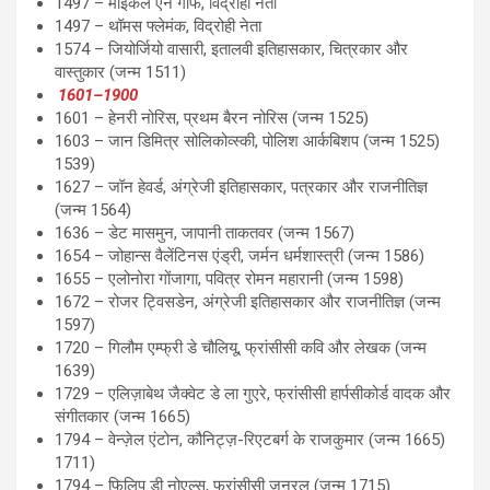
1497 – माइकल एन गोफ, विद्रोही नेता
1497 – थॉमस फ्लेमंक, विद्रोही नेता
1574 – जियोर्जियो वासारी, इतालवी इतिहासकार, चित्रकार और
वास्तुकार (जन्म 1511)
1601–1900
1601 – हेनरी नोरिस, प्रथम बैरन नोरिस (जन्म 1525)
1603 – जान डिमित्र सोलिकोव्स्की, पोलिश आर्कबिशप (जन्म 1525)
1539)
1627 – जॉन हेवर्ड, अंग्रेजी इतिहासकार, पत्रकार और राजनीतिज्ञ
(जन्म 1564)
1636 – डेट मासमुन, जापानी ताकतवर (जन्म 1567)
1654 – जोहान्स वैलेंटिनस एंड्री, जर्मन धर्मशास्त्री (जन्म 1586)
1655 – एलोनोरा गोंजागा, पवित्र रोमन महारानी (जन्म 1598)
1672 – रोजर ट्विसडेन, अंग्रेजी इतिहासकार और राजनीतिज्ञ (जन्म
1597)
1720 – गिलौम एम्फ्री डे चौलियू, फ्रांसीसी कवि और लेखक (जन्म
1639)
1729 – एलिज़ाबेथ जैक्वेट डे ला गुएरे, फ्रांसीसी हार्पसीकोर्ड वादक और
संगीतकार (जन्म 1665)
1794 – वेन्ज़ेल एंटोन, कौनिट्ज़-रिएटबर्ग के राजकुमार (जन्म 1665)
1711)
1794 – फिलिप डी नोएल्स, फ्रांसीसी जनरल (जन्म 1715)