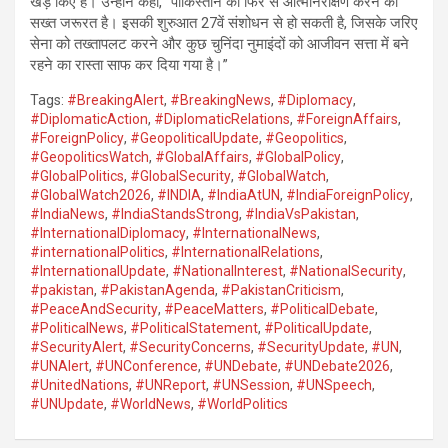
खड़े किए हैं। उन्होंने कहा, “पाकिस्तान को फिर से आत्मनिरीक्षण करने की
सख्त जरूरत है। इसकी शुरुआत 27वें संशोधन से हो सकती है, जिसके जरिए
सेना को तख्तापलट करने और कुछ चुनिंदा नुमाइंदों को आजीवन सत्ता में बने
रहने का रास्ता साफ कर दिया गया है।”
Tags:
#BreakingAlert
,
#BreakingNews
,
#Diplomacy
,
#DiplomaticAction
,
#DiplomaticRelations
,
#ForeignAffairs
,
#ForeignPolicy
,
#GeopoliticalUpdate
,
#Geopolitics
,
#GeopoliticsWatch
,
#GlobalAffairs
,
#GlobalPolicy
,
#GlobalPolitics
,
#GlobalSecurity
,
#GlobalWatch
,
#GlobalWatch2026
,
#INDIA
,
#IndiaAtUN
,
#IndiaForeignPolicy
,
#IndiaNews
,
#IndiaStandsStrong
,
#IndiaVsPakistan
,
#InternationalDiplomacy
,
#InternationalNews
,
#internationalPolitics
,
#InternationalRelations
,
#InternationalUpdate
,
#NationalInterest
,
#NationalSecurity
,
#pakistan
,
#PakistanAgenda
,
#PakistanCriticism
,
#PeaceAndSecurity
,
#PeaceMatters
,
#PoliticalDebate
,
#PoliticalNews
,
#PoliticalStatement
,
#PoliticalUpdate
,
#SecurityAlert
,
#SecurityConcerns
,
#SecurityUpdate
,
#UN
,
#UNAlert
,
#UNConference
,
#UNDebate
,
#UNDebate2026
,
#UnitedNations
,
#UNReport
,
#UNSession
,
#UNSpeech
,
#UNUpdate
,
#WorldNews
,
#WorldPolitics