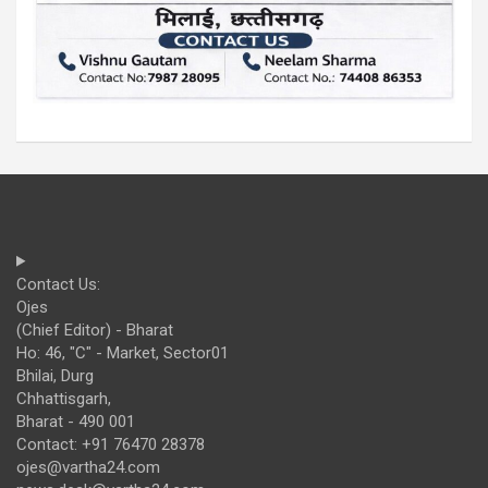
Contact Us:
Ojes
(Chief Editor) - Bharat
Ho: 46, "C" - Market, Sector01
Bhilai, Durg
Chhattisgarh,
Bharat - 490 001
Contact: +91 76470 28378
ojes@vartha24.com