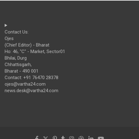
Contact Us:
Ojes
(Chief Editor) - Bharat
Ho: 46, "C" - Market, Sector01
Bhilai, Durg
Chhattisgarh,
Bharat - 490 001
Contact: +91 76470 28378
ojes@vartha24.com
news.desk@vartha24.com