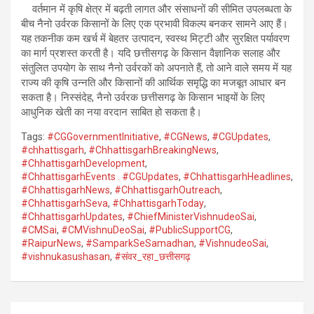
वर्तमान में कृषि क्षेत्र में बढ़ती लागत और संसाधनों की सीमित उपलब्धता के
बीच नैनो उर्वरक किसानों के लिए एक प्रभावी विकल्प बनकर सामने आए हैं।
यह तकनीक कम खर्च में बेहतर उत्पादन, स्वस्थ मिट्टी और सुरक्षित पर्यावरण
का मार्ग प्रशस्त करती है। यदि छत्तीसगढ़ के किसान वैज्ञानिक सलाह और
संतुलित उपयोग के साथ नैनो उर्वरकों को अपनाते हैं, तो आने वाले समय में यह
राज्य की कृषि उन्नति और किसानों की आर्थिक समृद्धि का मजबूत आधार बन
सकता है। निस्संदेह, नैनो उर्वरक छत्तीसगढ़ के किसान भाइयों के लिए
आधुनिक खेती का नया वरदान साबित हो सकता है।
Tags:
#CGGovernmentInitiative
,
#CGNews
,
#CGUpdates
,
#chhattisgarh
,
#ChhattisgarhBreakingNews
,
#ChhattisgarhDevelopment
,
#ChhattisgarhEvents . #CGUpdates
,
#ChhattisgarhHeadlines
,
#ChhattisgarhNews
,
#ChhattisgarhOutreach
,
#ChhattisgarhSeva
,
#ChhattisgarhToday
,
#ChhattisgarhUpdates
,
#ChiefMinisterVishnudeoSai
,
#CMSai
,
#CMVishnuDeoSai
,
#PublicSupportCG
,
#RaipurNews
,
#SamparkSeSamadhan
,
#VishnudeoSai
,
#vishnukasushasan
,
#संवर_रहा_छत्तीसगढ़
Post