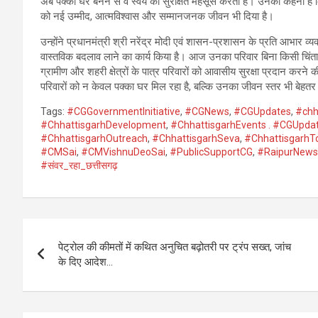
अब पक्का घर बनने से वे स्वयं को सुरक्षित महसूस करती हैं। उनका कहना है 
को नई उम्मीद, आत्मविश्वास और सम्मानजनक जीवन भी दिया है।
उन्होंने प्रधानमंत्री श्री नरेंद्र मोदी एवं शासन-प्रशासन के प्रति आभार व
वास्तविक बदलाव लाने का कार्य किया है। आज उनका परिवार बिना किसी चिंता
ग्रामीण और शहरी क्षेत्रों के पात्र परिवारों को आवासीय सुरक्षा प्रदान करने क
परिवारों को न केवल पक्का घर मिल रहा है, बल्कि उनका जीवन स्तर भी बेहतर 
Tags:
#CGGovernmentInitiative
,
#CGNews
,
#CGUpdates
,
#chh
#ChhattisgarhDevelopment
,
#ChhattisgarhEvents . #CGUpda
#ChhattisgarhOutreach
,
#ChhattisgarhSeva
,
#ChhattisgarhT
#CMSai
,
#CMVishnuDeoSai
,
#PublicSupportCG
,
#RaipurNews
#संवर_रहा_छत्तीसगढ़
Post
पेट्रोल की कीमतों में कथित अनुचित बढ़ोतरी पर ट्रंप सख्त, जांच
navigation
के दिए आदेश…