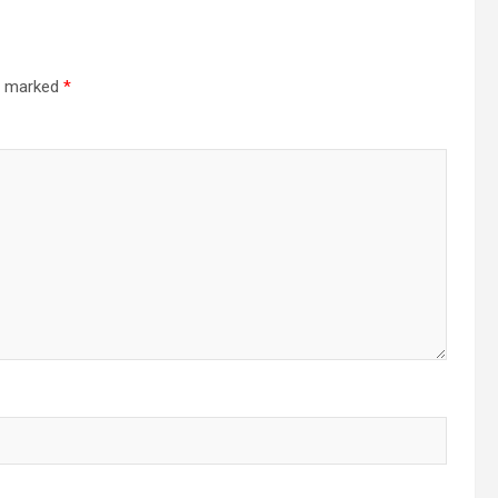
re marked
*