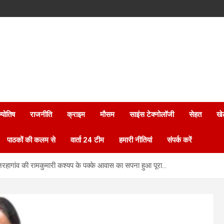
्योतिष
राजनीति
क्राइम
मौसम
साइंस टेक्नोलॉजी
सेहत
खे
पाठकों की कलम से
वार्ता 24 टीम
हमारी नीतियां
संपर्क करें
जरहागांव की रामकुमारी कश्यप के पक्के आवास का सपना हुआ पूरा…