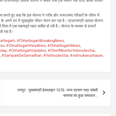
कि प्रधानमंत्री आवास योजना ने केवल उन्हें एक मकान नहीं दिया, बल्कि परिवार
्यक्त करते हुए कहा कि इस योजना ने गरीब और जरूरतमंद परिवारों के जीवन में
 के अपने घर में सुखपूर्वक जीवन यापन कर रहा है। प्रधानमंत्री आवास योजना
ी दिशा में एक महत्वपूर्ण पहल साबित हो रही है। योजना के माध्यम से हजारों
हो रहा है।
attisgarh
,
#ChhattisgarhBreakingNews
,
tes
,
#ChhattisgarhHeadlines
,
#ChhattisgarhNews
,
oday
,
#ChhattisgarhUpdates
,
#ChiefMinisterVishnudeoSai
,
,
#SamparkSeSamadhan
,
#VishnudeoSai
,
#vishnukasushasan
,
रायपुर : मुख्यमंत्री हेल्पलाइन 1076: जन्म प्रमाण पत्र संबंधी
समस्या का हुआ समाधान…