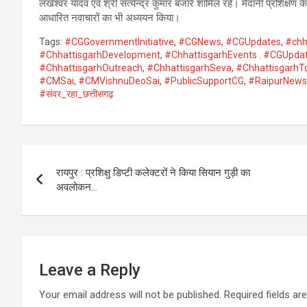
लखेश्वर यादव एवं श्री सत्येन्द्र कुमार बंजारे शामिल रहे। मैदानी प्रशिक्ष
आधारित नवाचारों का भी अध्ययन किया।
Tags:
#CGGovernmentInitiative
,
#CGNews
,
#CGUpdates
,
#chh
#ChhattisgarhDevelopment
,
#ChhattisgarhEvents . #CGUpda
#ChhattisgarhOutreach
,
#ChhattisgarhSeva
,
#ChhattisgarhT
#CMSai
,
#CMVishnuDeoSai
,
#PublicSupportCG
,
#RaipurNews
#संवर_रहा_छत्तीसगढ़
Post
रायपुर : प्रशिक्षु डिप्टी कलेक्टरों ने किया सियान गुड़ी का
navigation
अवलोकन…
Leave a Reply
Your email address will not be published.
Required fields a