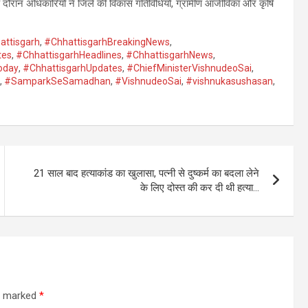
ण के दौरान अधिकारियों ने जिले की विकास गतिविधियों, ग्रामीण आजीविका और कृषि
attisgarh
,
#ChhattisgarhBreakingNews
,
tes
,
#ChhattisgarhHeadlines
,
#ChhattisgarhNews
,
oday
,
#ChhattisgarhUpdates
,
#ChiefMinisterVishnudeoSai
,
,
#SamparkSeSamadhan
,
#VishnudeoSai
,
#vishnukasushasan
,
21 साल बाद हत्याकांड का खुलासा, पत्नी से दुष्कर्म का बदला लेने
के लिए दोस्त की कर दी थी हत्या…
re marked
*