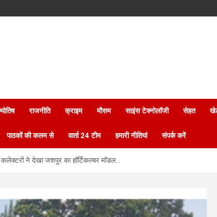
्योतिष
राजनीति
क्राइम
मौसम
साइंस टेक्नोलॉजी
सेहत
खे
पाठकों की कलम से
वार्ता 24 टीम
हमारी नीतियां
संपर्क करें
ी कलेक्टरों ने देखा जशपुर का हॉर्टिकल्चर मॉडल…