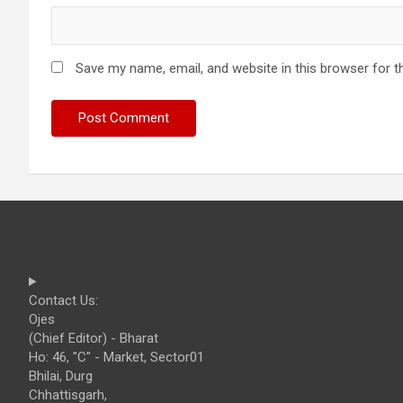
Save my name, email, and website in this browser for t
Contact Us:
Ojes
(Chief Editor) - Bharat
Ho: 46, "C" - Market, Sector01
Bhilai, Durg
Chhattisgarh,