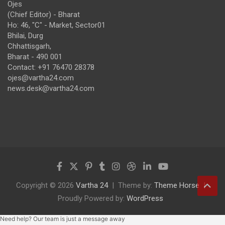
Ojes
(Chief Editor) - Bharat
Ho: 46, "C" - Market, Sector01
Bhilai, Durg
Chhattisgarh,
Bharat - 490 001
Contact: +91 76470 28378
ojes@vartha24.com
news.desk@vartha24.com
Copyright © 2026
Vartha 24
Theme by:
Theme Horse
Proudly Powered by:
WordPress
Need help? Our team is just a message away