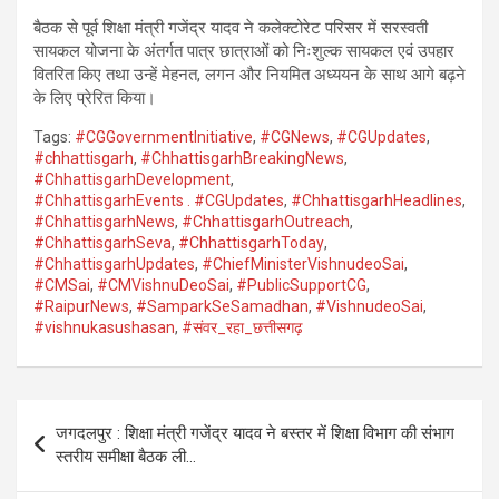
बैठक से पूर्व शिक्षा मंत्री गजेंद्र यादव ने कलेक्टोरेट परिसर में सरस्वती
सायकल योजना के अंतर्गत पात्र छात्राओं को निःशुल्क सायकल एवं उपहार
वितरित किए तथा उन्हें मेहनत, लगन और नियमित अध्ययन के साथ आगे बढ़ने
के लिए प्रेरित किया।
Tags:
#CGGovernmentInitiative
,
#CGNews
,
#CGUpdates
,
#chhattisgarh
,
#ChhattisgarhBreakingNews
,
#ChhattisgarhDevelopment
,
#ChhattisgarhEvents . #CGUpdates
,
#ChhattisgarhHeadlines
,
#ChhattisgarhNews
,
#ChhattisgarhOutreach
,
#ChhattisgarhSeva
,
#ChhattisgarhToday
,
#ChhattisgarhUpdates
,
#ChiefMinisterVishnudeoSai
,
#CMSai
,
#CMVishnuDeoSai
,
#PublicSupportCG
,
#RaipurNews
,
#SamparkSeSamadhan
,
#VishnudeoSai
,
#vishnukasushasan
,
#संवर_रहा_छत्तीसगढ़
Post
जगदलपुर : शिक्षा मंत्री गजेंद्र यादव ने बस्तर में शिक्षा विभाग की संभाग
navigation
स्तरीय समीक्षा बैठक ली…