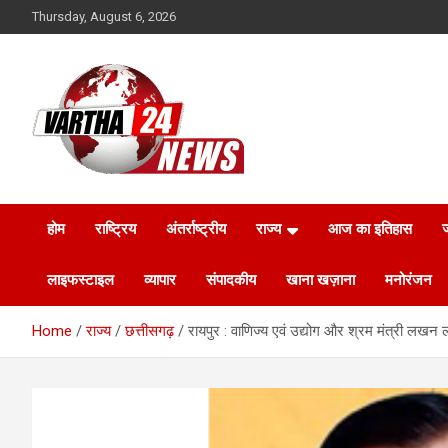
Skip
Thursday, August 6, 2026
to
content
Vartha 24
होम
राष्ट्रिय
अंतर्राष्ट्रीय
राज्य
आज का इतिहास
ज
लाइफस्टाइल
व्यापार
संपादकीय
खाना खज़ाना
मनोरंजन
Home
राज्य
छत्तीसगढ़
रायपुर : वाणिज्य एवं उद्योग और श्रम मंत्री लखन ल