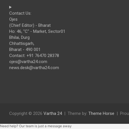
Contact Us:
Ojes
(Chief Editor) - Bharat
Ho: 46, "C" - Market, Sector01
Bhilai, Durg
Chhattisgarh,
Bharat - 490 001
Contact: +91 76470 28378
ojes@vartha24.com
news.desk@vartha24.com
Copyright © 2026
Vartha 24
Theme by:
Theme Horse
Prou
Need help? Our team is just a message away