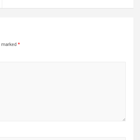
re marked
*