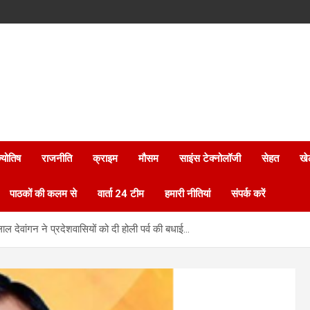
्योतिष
राजनीति
क्राइम
मौसम
साइंस टेक्नोलॉजी
सेहत
खे
पाठकों की कलम से
वार्ता 24 टीम
हमारी नीतियां
संपर्क करें
ाल देवांगन ने प्रदेशवासियों को दी होली पर्व की बधाई…