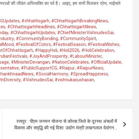
पराओं की जीवंत अभिव्यक्ति का पर्व है। आइए, हम सभी मिलकर प्रेम, भाईचारे
GUpdates
,
#chhattisgarh
,
#ChhattisgarhBreakingNews
,
tes
,
#ChhattisgarhHeadlines
,
#ChhattisgarhNews
,
oday
,
#ChhattisgarhUpdates
,
#ChiefMinisterVishnudeoSai
,
dustry
,
#CommunityBonding
,
#CommunitySpirit
,
valMood
,
#FestivalOfColors
,
#FestivalSeason
,
#FestivalWishes
,
tOfChhattisgarh
,
#HappyHoli
,
#Holi2026
,
#HoliCelebration
,
ndianFestivals
,
#JoyAndProsperity
,
#LabourMinister
,
sage
,
#MinisterDevangan
,
#NationCelebrates
,
#OfficialUpdate
,
sentative
,
#PublicSupportCG
,
#Raipur
,
#RaipurNews
,
hankhnaadNews
,
#SocialHarmony
,
#SpreadHappiness
,
InDiversity
,
#VishnudeoSai
,
#vishnukasushasan
,
रायपुर : पीएम जनमन योजना से कोरबा जिले के दूरस्थ अंचलों में
विकास और समृद्धि की नई दिशा: उद्योग मंत्री लखनलाल देवांगन…