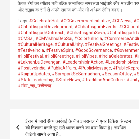
केवल रंगों का त्यौहार नही बल्कि सामाजिक समरसता भाईचारे और भारतीय परम्
और सद्भाव के रंगों से अपने समाज को और भी अधिक रंगीन बनाएं।
Tags:
#CelebrateHoli
,
#CGGovernmentInitiative
,
#CGNews
,
#C
#ChhattisgarhDevelopment
,
#ChhattisgarhEvents . #CGUpda
#ChhattisgarhOutreach
,
#ChhattisgarhSeva
,
#ChhattisgarhT
#CMSai
,
#CMVishnuDeoSai
,
#ColorfulIndia
,
#CommerceAndIn
#CulturalHeritage
,
#CulturalUnity
,
#FestivalGreetings
,
#Festi
#FestiveIndia
,
#FestiveSpirit
,
#GoodGovernance
,
#Governmen
#HoliFestival
,
#HoliGreetings
,
#HoliVibes
,
#IndiaCelebrates
,
#I
#LakhanLalDevangan
,
#LeadershipInAction
,
#LeadershipMes
#PositiveIndia
,
#PublicAffairs
,
#PublicMessage
,
#PublicRepre
#RaipurUpdates
,
#SamparkSeSamadhan
,
#SeasonOfJoy
,
#S
#StateLeadership
,
#StateNews
,
#TraditionAndCulture
,
#Unity
#संवर_रहा_छत्तीसगढ़
Post
ईरान में जारी सैन्य कार्रवाई के बीच इजरायल ने एयर डिफेंस सिस्टम
navigation
को निशाना बनाते हुए उसे ध्वस्त करने का दावा किया है। संबंधित
वीडियो सामने आया है…