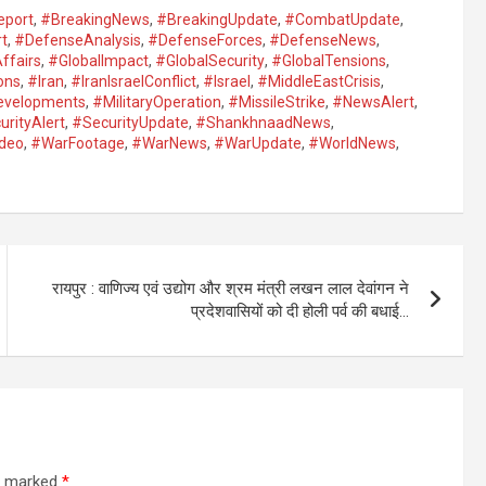
eport
,
#BreakingNews
,
#BreakingUpdate
,
#CombatUpdate
,
t
,
#DefenseAnalysis
,
#DefenseForces
,
#DefenseNews
,
ffairs
,
#GlobalImpact
,
#GlobalSecurity
,
#GlobalTensions
,
ons
,
#Iran
,
#IranIsraelConflict
,
#Israel
,
#MiddleEastCrisis
,
Developments
,
#MilitaryOperation
,
#MissileStrike
,
#NewsAlert
,
urityAlert
,
#SecurityUpdate
,
#ShankhnaadNews
,
ideo
,
#WarFootage
,
#WarNews
,
#WarUpdate
,
#WorldNews
,
रायपुर : वाणिज्य एवं उद्योग और श्रम मंत्री लखन लाल देवांगन ने
प्रदेशवासियों को दी होली पर्व की बधाई…
re marked
*