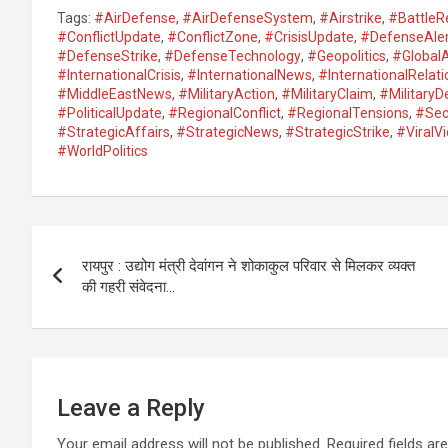
Tags:
#AirDefense
,
#AirDefenseSystem
,
#Airstrike
,
#BattleR
#ConflictUpdate
,
#ConflictZone
,
#CrisisUpdate
,
#DefenseAler
#DefenseStrike
,
#DefenseTechnology
,
#Geopolitics
,
#GlobalA
#InternationalCrisis
,
#InternationalNews
,
#InternationalRelati
#MiddleEastNews
,
#MilitaryAction
,
#MilitaryClaim
,
#Military
#PoliticalUpdate
,
#RegionalConflict
,
#RegionalTensions
,
#Sec
#StrategicAffairs
,
#StrategicNews
,
#StrategicStrike
,
#ViralV
#WorldPolitics
Post
रायपुर : उद्योग मंत्री देवांगन ने शोकाकुल परिवार से मिलकर व्यक्त
navigation
की गहरी संवेदना…
Leave a Reply
Your email address will not be published.
Required fields a