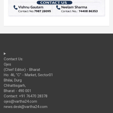
Contact Us:
Ojes
(Chief Editor) - Bharat
Ho: 46, "C" - Market, Sector01
Bhilai, Durg
Chhattisgarh,
Bharat - 490 001
Contact: +91 76470 28378
ojes@vartha24.com
news.desk@vartha24.com