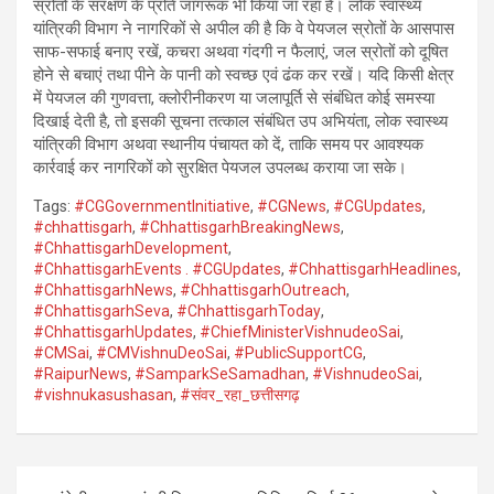
स्रोतों के संरक्षण के प्रति जागरूक भी किया जा रहा है। लोक स्वास्थ्य
यांत्रिकी विभाग ने नागरिकों से अपील की है कि वे पेयजल स्रोतों के आसपास
साफ-सफाई बनाए रखें, कचरा अथवा गंदगी न फैलाएं, जल स्रोतों को दूषित
होने से बचाएं तथा पीने के पानी को स्वच्छ एवं ढंक कर रखें। यदि किसी क्षेत्र
में पेयजल की गुणवत्ता, क्लोरीनीकरण या जलापूर्ति से संबंधित कोई समस्या
दिखाई देती है, तो इसकी सूचना तत्काल संबंधित उप अभियंता, लोक स्वास्थ्य
यांत्रिकी विभाग अथवा स्थानीय पंचायत को दें, ताकि समय पर आवश्यक
कार्रवाई कर नागरिकों को सुरक्षित पेयजल उपलब्ध कराया जा सके।
Tags:
#CGGovernmentInitiative
,
#CGNews
,
#CGUpdates
,
#chhattisgarh
,
#ChhattisgarhBreakingNews
,
#ChhattisgarhDevelopment
,
#ChhattisgarhEvents . #CGUpdates
,
#ChhattisgarhHeadlines
,
#ChhattisgarhNews
,
#ChhattisgarhOutreach
,
#ChhattisgarhSeva
,
#ChhattisgarhToday
,
#ChhattisgarhUpdates
,
#ChiefMinisterVishnudeoSai
,
#CMSai
,
#CMVishnuDeoSai
,
#PublicSupportCG
,
#RaipurNews
,
#SamparkSeSamadhan
,
#VishnudeoSai
,
#vishnukasushasan
,
#संवर_रहा_छत्तीसगढ़
Post