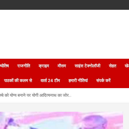
्योतिष
राजनीति
क्राइम
मौसम
साइंस टेक्नोलॉजी
सेहत
खे
पाठकों की कलम से
वार्ता 24 टीम
हमारी नीतियां
संपर्क करें
 बच्चे को योग्य बनाने पर योगी आदित्यनाथ का जोर…