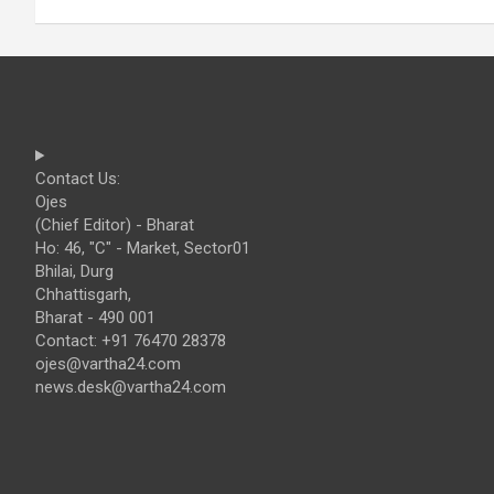
Contact Us:
Ojes
(Chief Editor) - Bharat
Ho: 46, "C" - Market, Sector01
Bhilai, Durg
Chhattisgarh,
Bharat - 490 001
Contact: +91 76470 28378
ojes@vartha24.com
news.desk@vartha24.com