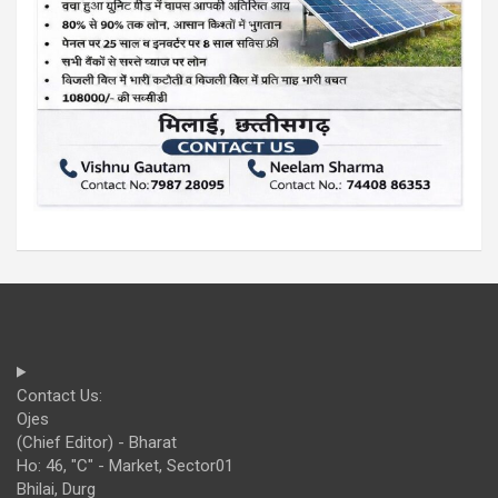
Contact Us:
Ojes
(Chief Editor) - Bharat
Ho: 46, "C" - Market, Sector01
Bhilai, Durg