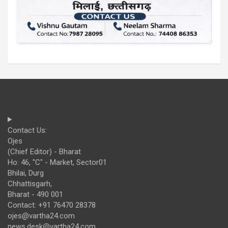
Contact Us:
Ojes
(Chief Editor) - Bharat
Ho: 46, "C" - Market, Sector01
Bhilai, Durg
Chhattisgarh,
Bharat - 490 001
Contact: +91 76470 28378
ojes@vartha24.com
news.desk@vartha24.com