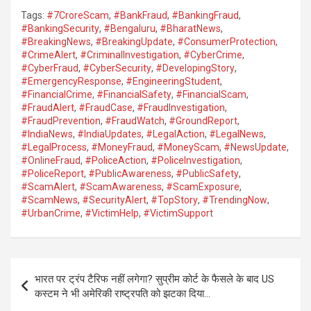
Tags:
#7CroreScam
,
#BankFraud
,
#BankingFraud
,
#BankingSecurity
,
#Bengaluru
,
#BharatNews
,
#BreakingNews
,
#BreakingUpdate
,
#ConsumerProtection
,
#CrimeAlert
,
#CriminalInvestigation
,
#CyberCrime
,
#CyberFraud
,
#CyberSecurity
,
#DevelopingStory
,
#EmergencyResponse
,
#EngineeringStudent
,
#FinancialCrime
,
#FinancialSafety
,
#FinancialScam
,
#FraudAlert
,
#FraudCase
,
#FraudInvestigation
,
#FraudPrevention
,
#FraudWatch
,
#GroundReport
,
#IndiaNews
,
#IndiaUpdates
,
#LegalAction
,
#LegalNews
,
#LegalProcess
,
#MoneyFraud
,
#MoneyScam
,
#NewsUpdate
,
#OnlineFraud
,
#PoliceAction
,
#PoliceInvestigation
,
#PoliceReport
,
#PublicAwareness
,
#PublicSafety
,
#ScamAlert
,
#ScamAwareness
,
#ScamExposure
,
#ScamNews
,
#SecurityAlert
,
#TopStory
,
#TrendingNow
,
#UrbanCrime
,
#VictimHelp
,
#VictimSupport
Post
भारत पर ट्रंप टैरिफ नहीं लगेगा? सुप्रीम कोर्ट के फैसले के बाद US
navigation
कस्टम ने भी अमेरिकी राष्ट्रपति को झटका दिया…