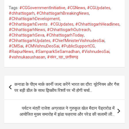
Tags:
#CGGovernmentInitiative
,
#CGNews
,
#CGUpdates
,
#chhattisgarh
,
#ChhattisgarhBreakingNews
,
#ChhattisgarhDevelopment
,
#ChhattisgarhEvents . #CGUpdates
,
#ChhattisgarhHeadlines
,
#ChhattisgarhNews
,
#ChhattisgarhOutreach
,
#ChhattisgarhSeva
,
#ChhattisgarhToday
,
#ChhattisgarhUpdates
,
#ChiefMinisterVishnudeoSai
,
#CMSai
,
#CMVishnuDeoSai
,
#PublicSupportCG
,
#RaipurNews
,
#SamparkSeSamadhan
,
#VishnudeoSai
,
#vishnukasushasan
,
#संवर_रहा_छत्तीसगढ़
Post
कनाडा के पीएम मार्क कार्नी जल्द करेंगे भारत का दौरा: यूरेनियम और गैस
navigation
पर बड़ी डील के साथ द्विपक्षीय रिश्तों पर भी होगी चर्चा…
पर्यटन मंत्री राजेश अग्रवाल ने गुरुकुल खेल मैदान पेंड्रारोड में
आयोजित मुख्य समारोह में झंडा फहराया और परेड की सलामी ली…