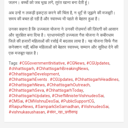
जलन। बच्चों को जब भूख लगे, तुरंत खाना बना देती हूं।
अब उन्हें न लकड़ी इकट्ठा करने की चिंता है, न धुएँ से जूझने की मजबूरी।
समय की बचत हो रही है और स्वास्थ्य भी पहले से बेहतर हुआ है।
उनका कहना है कि उज्ज्वला योजना ने उनकी रोज़मर्रा की ज़िंदगी को आसान
और सुरक्षित बना दिया है। प्रधानमंत्री उज्ज्वला गैस योजना ने कबीरधाम
जिले की हजारों महिलाओं की रसोई में बदलाव लाया है। यह योजना सिर्फ गैस
कनेक्शन नहीं, बल्कि महिलाओं को बेहतर स्वास्थ्य, सम्मान और सुविधा देने की
एक मजबूत पहल है।
Tags:
#CGGovernmentInitiative
,
#CGNews
,
#CGUpdates
,
#chhattisgarh
,
#ChhattisgarhBreakingNews
,
#ChhattisgarhDevelopment
,
#ChhattisgarhEvents . #CGUpdates
,
#ChhattisgarhHeadlines
,
#ChhattisgarhNews
,
#ChhattisgarhOutreach
,
#ChhattisgarhSeva
,
#ChhattisgarhToday
,
#ChhattisgarhUpdates
,
#ChiefMinisterVishnudeoSai
,
#CMSai
,
#CMVishnuDeoSai
,
#PublicSupportCG
,
#RaipurNews
,
#SamparkSeSamadhan
,
#VishnudeoSai
,
#vishnukasushasan
,
#संवर_रहा_छत्तीसगढ़