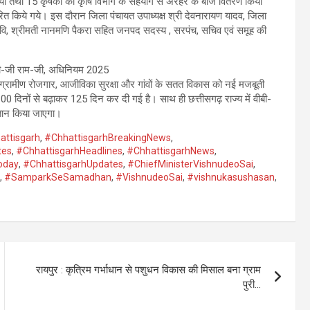
 गया तथा 15 कृषकों को कृषि विभाग के सहयोग से अरहर के बीज वितरण किया
त किये गये। इस दौरान जिला पंचायत उपाध्यक्ष श्री देवनारायण यादव, जिला
रवि, श्रीमती नानमणि पैकरा सहित जनपद सदस्य , सरपंच, सचिव एवं समूह की
ीबी-जी राम-जी, अधिनियम 2025
ियम ग्रामीण रोजगार, आजीविका सुरक्षा और गांवों के सतत विकास को नई मजबूती
00 दिनों से बढ़ाकर 125 दिन कर दी गई है। साथ ही छत्तीसगढ़ राज्य में वीबी-
गतान किया जाएगा।
attisgarh
,
#ChhattisgarhBreakingNews
,
tes
,
#ChhattisgarhHeadlines
,
#ChhattisgarhNews
,
oday
,
#ChhattisgarhUpdates
,
#ChiefMinisterVishnudeoSai
,
,
#SamparkSeSamadhan
,
#VishnudeoSai
,
#vishnukasushasan
,
रायपुर : कृत्रिम गर्भाधान से पशुधन विकास की मिसाल बना ग्राम
पुरी…