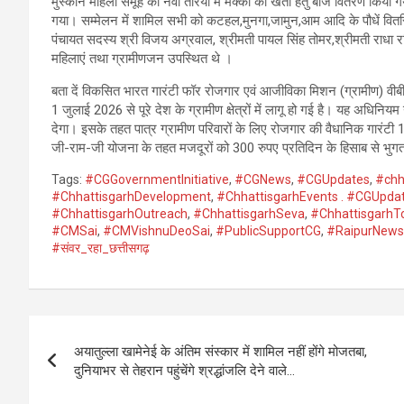
मुस्कान महिला समूह को नवा तरिया में मक्का की खेती हेतु बीज वितरण किया
गया। सम्मेलन में शामिल सभी को कटहल,मुनगा,जामुन,आम आदि के पौधें वितरि
पंचायत सदस्य श्री विजय अग्रवाल, श्रीमती पायल सिंह तोमर,श्रीमती राधा 
महिलाएं तथा ग्रामीणजन उपस्थित थे ।
बता दें विकसित भारत गारंटी फॉर रोजगार एवं आजीविका मिशन (ग्रामीण) व
1 जुलाई 2026 से पूरे देश के ग्रामीण क्षेत्रों में लागू हो गई है। यह अधिन
देगा। इसके तहत पात्र ग्रामीण परिवारों के लिए रोजगार की वैधानिक गारंटी 1
जी-राम-जी योजना के तहत मजदूरों को 300 रुपए प्रतिदिन के हिसाब से भु
Tags:
#CGGovernmentInitiative
,
#CGNews
,
#CGUpdates
,
#chh
#ChhattisgarhDevelopment
,
#ChhattisgarhEvents . #CGUpda
#ChhattisgarhOutreach
,
#ChhattisgarhSeva
,
#ChhattisgarhT
#CMSai
,
#CMVishnuDeoSai
,
#PublicSupportCG
,
#RaipurNews
#संवर_रहा_छत्तीसगढ़
Post
अयातुल्ला खामेनेई के अंतिम संस्कार में शामिल नहीं होंगे मोजतबा,
navigation
दुनियाभर से तेहरान पहुंचेंगे श्रद्धांजलि देने वाले…