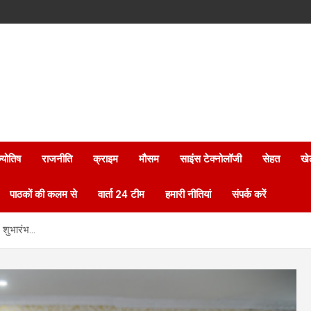
्योतिष
राजनीति
क्राइम
मौसम
साइंस टेक्नोलॉजी
सेहत
खे
पाठकों की कलम से
वार्ता 24 टीम
हमारी नीतियां
संपर्क करें
ं शुभारंभ…