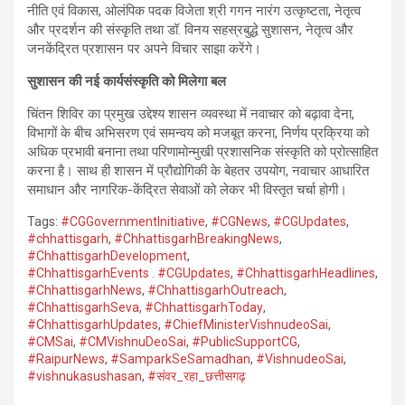
नीति एवं विकास, ओलंपिक पदक विजेता श्री गगन नारंग उत्कृष्टता, नेतृत्व
और प्रदर्शन की संस्कृति तथा डॉ. विनय सहस्रबुद्धे सुशासन, नेतृत्व और
जनकेंद्रित प्रशासन पर अपने विचार साझा करेंगे।
सुशासन की नई कार्यसंस्कृति को मिलेगा बल
चिंतन शिविर का प्रमुख उद्देश्य शासन व्यवस्था में नवाचार को बढ़ावा देना,
विभागों के बीच अभिसरण एवं समन्वय को मजबूत करना, निर्णय प्रक्रिया को
अधिक प्रभावी बनाना तथा परिणामोन्मुखी प्रशासनिक संस्कृति को प्रोत्साहित
करना है। साथ ही शासन में प्रौद्योगिकी के बेहतर उपयोग, नवाचार आधारित
समाधान और नागरिक-केंद्रित सेवाओं को लेकर भी विस्तृत चर्चा होगी।
Tags:
#CGGovernmentInitiative
,
#CGNews
,
#CGUpdates
,
#chhattisgarh
,
#ChhattisgarhBreakingNews
,
#ChhattisgarhDevelopment
,
#ChhattisgarhEvents . #CGUpdates
,
#ChhattisgarhHeadlines
,
#ChhattisgarhNews
,
#ChhattisgarhOutreach
,
#ChhattisgarhSeva
,
#ChhattisgarhToday
,
#ChhattisgarhUpdates
,
#ChiefMinisterVishnudeoSai
,
#CMSai
,
#CMVishnuDeoSai
,
#PublicSupportCG
,
#RaipurNews
,
#SamparkSeSamadhan
,
#VishnudeoSai
,
#vishnukasushasan
,
#संवर_रहा_छत्तीसगढ़