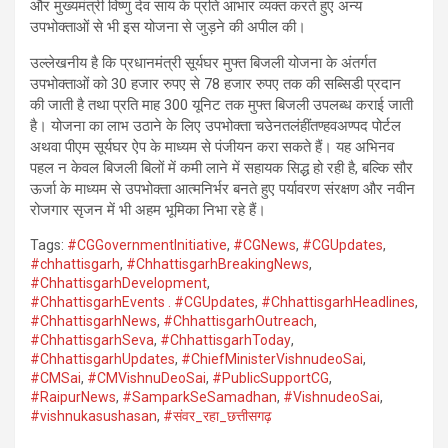
और मुख्यमंत्री विष्णु देव साय के प्रति आभार व्यक्त करते हुए अन्य
उपभोक्ताओं से भी इस योजना से जुड़ने की अपील की।
उल्लेखनीय है कि प्रधानमंत्री सूर्यघर मुफ्त बिजली योजना के अंतर्गत
उपभोक्ताओं को 30 हजार रुपए से 78 हजार रुपए तक की सब्सिडी प्रदान
की जाती है तथा प्रति माह 300 यूनिट तक मुफ्त बिजली उपलब्ध कराई जाती
है। योजना का लाभ उठाने के लिए उपभोक्ता चउेनतलंहींतण्हवअण्पद पोर्टल
अथवा पीएम सूर्यघर ऐप के माध्यम से पंजीयन करा सकते हैं। यह अभिनव
पहल न केवल बिजली बिलों में कमी लाने में सहायक सिद्ध हो रही है, बल्कि सौर
ऊर्जा के माध्यम से उपभोक्ता आत्मनिर्भर बनते हुए पर्यावरण संरक्षण और नवीन
रोजगार सृजन में भी अहम भूमिका निभा रहे हैं।
Tags:
#CGGovernmentInitiative
,
#CGNews
,
#CGUpdates
,
#chhattisgarh
,
#ChhattisgarhBreakingNews
,
#ChhattisgarhDevelopment
,
#ChhattisgarhEvents . #CGUpdates
,
#ChhattisgarhHeadlines
,
#ChhattisgarhNews
,
#ChhattisgarhOutreach
,
#ChhattisgarhSeva
,
#ChhattisgarhToday
,
#ChhattisgarhUpdates
,
#ChiefMinisterVishnudeoSai
,
#CMSai
,
#CMVishnuDeoSai
,
#PublicSupportCG
,
#RaipurNews
,
#SamparkSeSamadhan
,
#VishnudeoSai
,
#vishnukasushasan
,
#संवर_रहा_छत्तीसगढ़