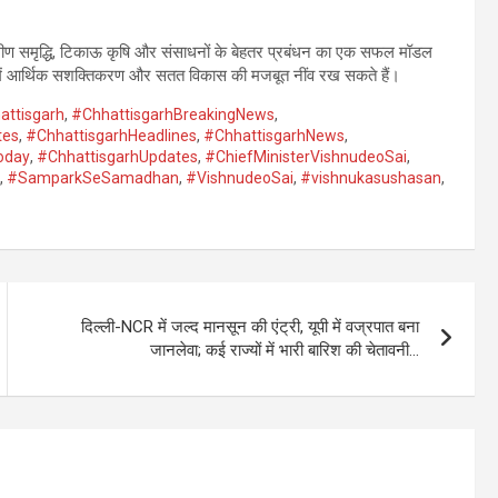
ामीण समृद्धि, टिकाऊ कृषि और संसाधनों के बेहतर प्रबंधन का एक सफल मॉडल
ों में आर्थिक सशक्तिकरण और सतत विकास की मजबूत नींव रख सकते हैं।
attisgarh
,
#ChhattisgarhBreakingNews
,
tes
,
#ChhattisgarhHeadlines
,
#ChhattisgarhNews
,
oday
,
#ChhattisgarhUpdates
,
#ChiefMinisterVishnudeoSai
,
,
#SamparkSeSamadhan
,
#VishnudeoSai
,
#vishnukasushasan
,
दिल्ली-NCR में जल्द मानसून की एंट्री, यूपी में वज्रपात बना
जानलेवा; कई राज्यों में भारी बारिश की चेतावनी…