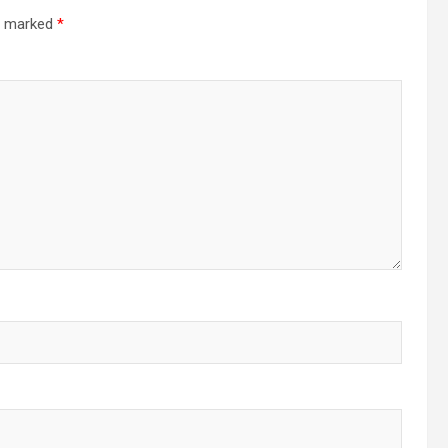
re marked
*