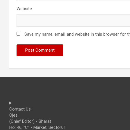
Website
Save my name, email, and website in this browser for t
Contact Us:
Ojes
(Chief Editor) - Bharat
Ho: 46, "C" - Market, Sector01