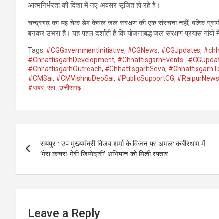
आत्मनिर्भरता की दिशा में नए अवसर सृजित हो रहे हैं।
चन्द्रगढ़ का यह चेक डेम केवल जल संरक्षण की एक संरचना नहीं, बल्कि ग्र
बनकर उभरा है। यह पहल दर्शाती है कि योजनाबद्ध जल संरक्षण प्रयास गांव
Tags:
#CGGovernmentInitiative
,
#CGNews
,
#CGUpdates
,
#chh
#ChhattisgarhDevelopment
,
#ChhattisgarhEvents . #CGUpda
#ChhattisgarhOutreach
,
#ChhattisgarhSeva
,
#ChhattisgarhT
#CMSai
,
#CMVishnuDeoSai
,
#PublicSupportCG
,
#RaipurNews
#संवर_रहा_छत्तीसगढ़
Post
रायपुर : उप मुख्यमंत्री विजय शर्मा के विजन पर अमल: कबीरधाम में
navigation
‘मेरा कचरा-मेरी जिम्मेदारी’ अभियान को मिली रफ्तार…
Leave a Reply