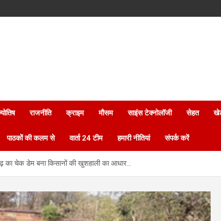
्योतिष
राजनीति
क्राइम
मौसम
साइंस टेक्नोलॉजी
सेहत
खे
पाठकों की कलम से
वार्ता 24 टीम
हमारी नीतियां
संपर्क करें
द्रगढ़ का चेक डेम बना किसानों की खुशहाली का आधार…