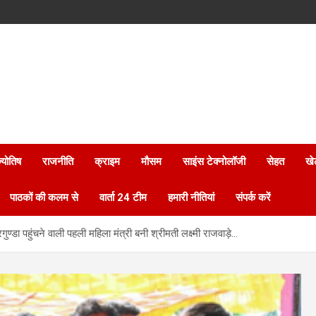
्योतिष
राजनीति
क्राइम
मौसम
साइंस टेक्नोलॉजी
सेहत
खे
पाठकों की कलम से
वार्ता 24 टीम
हमारी नीतियां
संपर्क करें
डा पहुंचने वाली पहली महिला मंत्री बनी श्रीमती लक्ष्मी राजवाड़े…