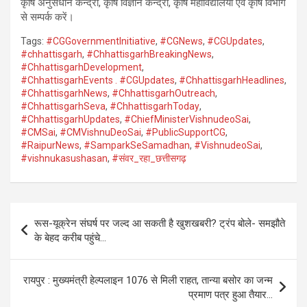
कृषि अनुसंधान केन्द्रों, कृषि विज्ञान केन्द्रों, कृषि महाविद्यालयों एवं कृषि विभाग
से सम्पर्क करें।
Tags:
#CGGovernmentInitiative
,
#CGNews
,
#CGUpdates
,
#chhattisgarh
,
#ChhattisgarhBreakingNews
,
#ChhattisgarhDevelopment
,
#ChhattisgarhEvents . #CGUpdates
,
#ChhattisgarhHeadlines
,
#ChhattisgarhNews
,
#ChhattisgarhOutreach
,
#ChhattisgarhSeva
,
#ChhattisgarhToday
,
#ChhattisgarhUpdates
,
#ChiefMinisterVishnudeoSai
,
#CMSai
,
#CMVishnuDeoSai
,
#PublicSupportCG
,
#RaipurNews
,
#SamparkSeSamadhan
,
#VishnudeoSai
,
#vishnukasushasan
,
#संवर_रहा_छत्तीसगढ़
Post
रूस-यूक्रेन संघर्ष पर जल्द आ सकती है खुशखबरी? ट्रंप बोले- समझौते
navigation
के बेहद करीब पहुंचे…
रायपुर : मुख्यमंत्री हेल्पलाइन 1076 से मिली राहत, तान्या बसोर का जन्म
प्रमाण पत्र हुआ तैयार…