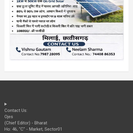
Contact Us:
Ojes
(Chief Editor) - Bharat
Ho: 46, "C" - Market, Sector01