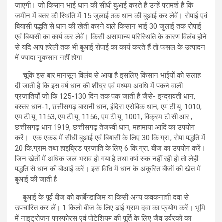
जाएगी। जो किसान भाई धान की सीधी बुआई करते हैं उन्हें परामर्श है कि
जमीन में बतर की स्थिति में 15 जुलाई तक धान की बुआई कर लेवें। रोपाई एवं
बियासी पद्धति से धान की खेती करने वाले किसान भाई 30 जुलाई तक रोपाई
एवं बियासी का कार्य कर लेवें। किसी असामान्य परिस्थिति के कारण विलंब होने
से यदि आप हरेली तक भी बुआई रोपाई का कार्य करते हैं तो फसल के उत्पादन
में ज्यादा नुकसान नहीं होगा
चूंकि इस बार मानसून विलंब से आया है इसलिए किसान भाईयों को सलाह
दी जाती है कि इस वर्ष धान की शीघ्र एवं मध्यम अवधि में पकने वाली
प्रजातियाँ जो कि 125-130 दिन तक पक जाती है जैसे- इन्द्रावती धान,
बस्तर धान-1, छत्तीसगढ़ बारानी धान, इंदिरा एरोबिक धान, एम.टी.यू. 1010,
एम.टी.यू. 1153, एम.टी.यू. 1156, एम.टी.यू. 1001, विक्रम टी.सी.आर.,
छत्तीसगढ़ धान 1919, छत्तीसगढ़ तेजस्वी धान, महामाया आदि का उपयोग
करें। एक एकड़ में सीधी बुआई एवं बियासी के लिए 30 कि.ग्रा., रोपा पद्धति में
20 कि.ग्राम तथा हाइब्रिड प्रजाति के लिए 6 कि.ग्रा. बीज का उपयोग करें।
जिन खेतों में अधिक जल भराव हो गया है तथा वर्षा रुक नहीं रही हो तो लेही
पद्धति से धान की बोआई करें। इस विधि में धान के अंकुरित बीजों की खेत में
बुआई की जाती है
बुआई के पूर्व बीज को कार्बेन्डाजिम या किसी अन्य कवकनाशी दवा से
उपचारित कर लें। 1 किलो बीज के लिए ढाई ग्राम दवा का प्रयोग करें। भूमि
में नाइट्रोजन फास्फोरस एवं पोटेशियम की पूर्ति के लिए जैव उर्वरकों का