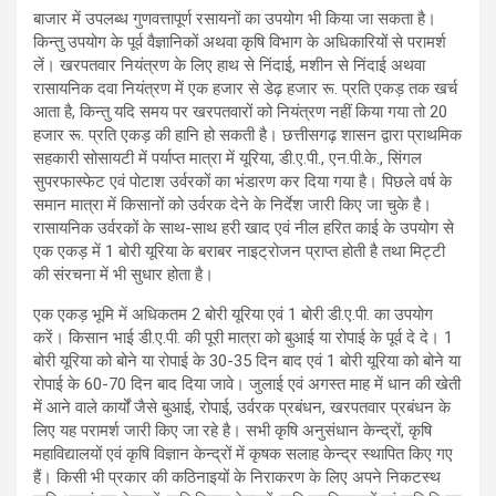
बाजार में उपलब्ध गुणवत्तापूर्ण रसायनों का उपयोग भी किया जा सकता है।
किन्तु उपयोग के पूर्व वैज्ञानिकों अथवा कृषि विभाग के अधिकारियों से परामर्श
लें। खरपतवार नियंत्रण के लिए हाथ से निंदाई, मशीन से निंदाई अथवा
रासायनिक दवा नियंत्रण में एक हजार से डेढ़ हजार रू. प्रति एकड़ तक खर्च
आता है, किन्तु यदि समय पर खरपतवारों को नियंत्रण नहीं किया गया तो 20
हजार रू. प्रति एकड़ की हानि हो सकती है। छत्तीसगढ़ शासन द्वारा प्राथमिक
सहकारी सोसायटी में पर्याप्त मात्रा में यूरिया, डी.ए.पी., एन.पी.के., सिंगल
सुपरफास्फेट एवं पोटाश उर्वरकों का भंडारण कर दिया गया है। पिछले वर्ष के
समान मात्रा में किसानों को उर्वरक देने के निर्देश जारी किए जा चुके है।
रासायनिक उर्वरकों के साथ-साथ हरी खाद एवं नील हरित काई के उपयोग से
एक एकड़ में 1 बोरी यूरिया के बराबर नाइट्रोजन प्राप्त होती है तथा मिट्टी
की संरचना में भी सुधार होता है।
एक एकड़ भूमि में अधिकतम 2 बोरी यूरिया एवं 1 बोरी डी.ए.पी. का उपयोग
करें। किसान भाई डी.ए.पी. की पूरी मात्रा को बुआई या रोपाई के पूर्व दे दे। 1
बोरी यूरिया को बोने या रोपाई के 30-35 दिन बाद एवं 1 बोरी यूरिया को बोने या
रोपाई के 60-70 दिन बाद दिया जावे। जुलाई एवं अगस्त माह में धान की खेती
में आने वाले कार्यों जैसे बुआई, रोपाई, उर्वरक प्रबंधन, खरपतवार प्रबंधन के
लिए यह परामर्श जारी किए जा रहे है। सभी कृषि अनुसंधान केन्द्रों, कृषि
महाविद्यालयों एवं कृषि विज्ञान केन्द्रों में कृषक सलाह केन्द्र स्थापित किए गए
हैं। किसी भी प्रकार की कठिनाइयों के निराकरण के लिए अपने निकटस्थ