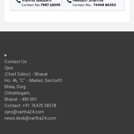
Contact Us:
Ojes
(Chief Editor) - Bharat
Ho: 46, "C" - Market, Sector01
Bhilai, Durg
Chhattisgarh,
Bharat - 490 001
Contact: +91 76470 28378
ojes@vartha24.com
news.desk@vartha24.com