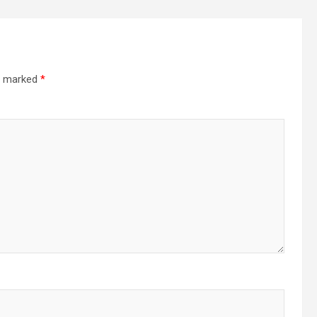
re marked
*