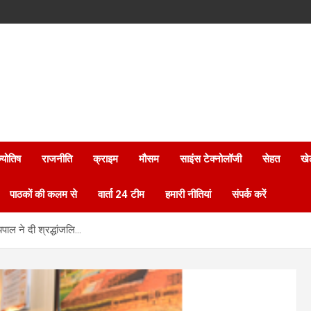
्योतिष
राजनीति
क्राइम
मौसम
साइंस टेक्नोलॉजी
सेहत
खे
पाठकों की कलम से
वार्ता 24 टीम
हमारी नीतियां
संपर्क करें
यपाल ने दी श्रद्धांजलि…