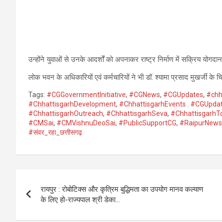
उन्होंने युवाओं से उनके आदर्शों को अपनाकर राष्ट्र निर्माण में सक्रिय योगदा
लोक भवन के अधिकारियों एवं कर्मचारियों ने भी डॉ. श्यामा प्रसाद मुखर्जी के चित्
Tags:
#CGGovernmentInitiative
,
#CGNews
,
#CGUpdates
,
#chh
#ChhattisgarhDevelopment
,
#ChhattisgarhEvents . #CGUpda
#ChhattisgarhOutreach
,
#ChhattisgarhSeva
,
#ChhattisgarhT
#CMSai
,
#CMVishnuDeoSai
,
#PublicSupportCG
,
#RaipurNews
#संवर_रहा_छत्तीसगढ़
Post
रायपुर : रोबोटिक्स और कृत्रिम बुद्धिमता का उपयोग मानव कल्याण
navigation
के लिए हो-राज्यपाल श्री डेका…