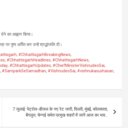
न देने का आह्वान किया।
र पर पुष्प अर्पित कर उन्हें श्रद्धांजलि दी।
attisgarh
,
#ChhattisgarhBreakingNews
,
tes
,
#ChhattisgarhHeadlines
,
#ChhattisgarhNews
,
oday
,
#ChhattisgarhUpdates
,
#ChiefMinisterVishnudeoSai
,
,
#SamparkSeSamadhan
,
#VishnudeoSai
,
#vishnukasushasan
,
7 जुलाई: पेट्रोल-डीजल के नए रेट जारी, दिल्ली, मुंबई, कोलकाता,
बेंगलुरु, चेन्नई समेत प्रमुख शहरों में जानें आज का भाव…