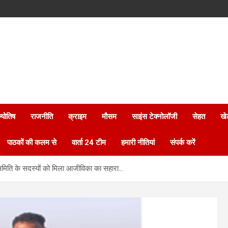
्योतिष
राजनीति
क्राइम
मौसम
साइंस टेक्नोलॉजी
सेहत
खे
पाठकों की कलम से
वार्ता 24 टीम
हमारी नीतियां
संपर्क करें
 समिति के सदस्यों को मिला आजीविका का सहारा…