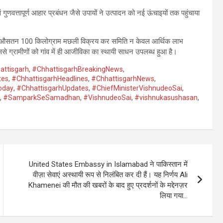
णवत्तापूर्ण आहार प्रबंधन जैसे उपायों ने उत्पादन को नई ऊंचाइयों तक पहुंचाया
रतिदिन औसतन 100 किलोग्राम मछली विक्रय कर समिति न केवल आर्थिक लाभ
ससे ग्रामीणों को गांव में ही आजीविका का स्थायी साधन उपलब्ध हुआ है।
attisgarh
,
#ChhattisgarhBreakingNews
,
tes
,
#ChhattisgarhHeadlines
,
#ChhattisgarhNews
,
oday
,
#ChhattisgarhUpdates
,
#ChiefMinisterVishnudeoSai
,
,
#SamparkSeSamadhan
,
#VishnudeoSai
,
#vishnukasushasan
,
United States Embassy in Islamabad ने पाकिस्तान में
वीज़ा सेवाएं अस्थायी रूप से निलंबित कर दी हैं। यह निर्णय Ali
Khamenei की मौत की खबरों के बाद हुए प्रदर्शनों के मद्देनज़र
लिया गया…