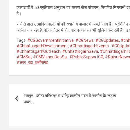
जलाशयों में 50 प्रतिशत अनुदान पर मत्स्य बीज संचयन, नियमित निगरानी एवं गु
है।
समिति द्वारा उत्पादित मछलियों की स्थानीय बाजार में अच्छी मांग है। प्
अर्जित कर रही है, बल्कि क्षेत्र में रोजगार के अवसर भी सृजित कर रही है। इ
Tags:
#CGGovernmentInitiative
,
#CGNews
,
#CGUpdates
,
#chh
#ChhattisgarhDevelopment
,
#ChhattisgarhEvents . #CGUpda
#ChhattisgarhOutreach
,
#ChhattisgarhSeva
,
#ChhattisgarhT
#CMSai
,
#CMVishnuDeoSai
,
#PublicSupportCG
,
#RaipurNews
#संवर_रहा_छत्तीसगढ़
Post
रायपुर : कोटा परिक्षेत्र में रात्रिकालीन गश्त में सागौन के लट्ठा
navigation
जब्त…