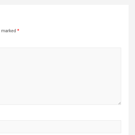
re marked
*