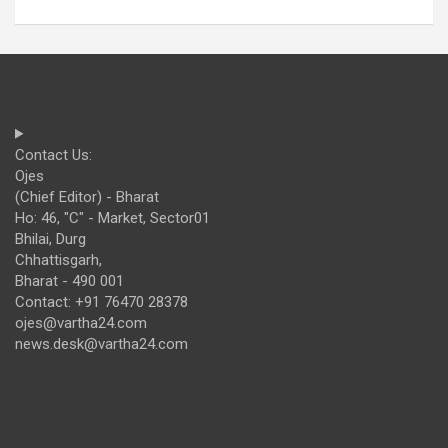
Contact Us:
Ojes
(Chief Editor) - Bharat
Ho: 46, "C" - Market, Sector01
Bhilai, Durg
Chhattisgarh,
Bharat - 490 001
Contact: +91 76470 28378
ojes@vartha24.com
news.desk@vartha24.com