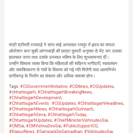
मंत्री श्रीमती राजवाड़े ने सत्य साई अस्पताल रायपुर में हृदय का सफल
ऑपरेशन करा चुकी आंगनबाड़ी की छात्रा कुमारी अनुष्का से भेंट कर उसका
हालचाल जाना तथा उसके उज्ज्वल भविष्य के लिए शुभकामनाएं दीं।
उन्होंने विश्वास व्यक्त किया कि महिलाओं की सक्रिय भागीदारी, स्वावलंबन
और सशक्तिकरण से गांवों के विकास को नई गति मिलेगी तथा आत्मनिर्भर
छत्तीसगढ़ के निर्माण का संकल्प और अधिक सशक्त होगा।
Tags:
#CGGovernmentInitiative
,
#CGNews
,
#CGUpdates
,
#chhattisgarh
,
#ChhattisgarhBreakingNews
,
#ChhattisgarhDevelopment
,
#ChhattisgarhEvents . #CGUpdates
,
#ChhattisgarhHeadlines
,
#ChhattisgarhNews
,
#ChhattisgarhOutreach
,
#ChhattisgarhSeva
,
#ChhattisgarhToday
,
#ChhattisgarhUpdates
,
#ChiefMinisterVishnudeoSai
,
#CMSai
,
#CMVishnuDeoSai
,
#PublicSupportCG
,
#RaipurNews
,
#SamparkSeSamadhan
,
#VishnudeoSai
,