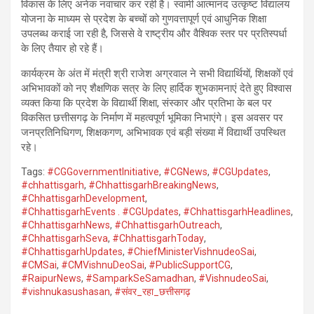
विकास के लिए अनेक नवाचार कर रही है। स्वामी आत्मानंद उत्कृष्ट विद्यालय
योजना के माध्यम से प्रदेश के बच्चों को गुणवत्तापूर्ण एवं आधुनिक शिक्षा
उपलब्ध कराई जा रही है, जिससे वे राष्ट्रीय और वैश्विक स्तर पर प्रतिस्पर्धा
के लिए तैयार हो रहे हैं।
कार्यक्रम के अंत में मंत्री श्री राजेश अग्रवाल ने सभी विद्यार्थियों, शिक्षकों एवं
अभिभावकों को नए शैक्षणिक सत्र के लिए हार्दिक शुभकामनाएं देते हुए विश्वास
व्यक्त किया कि प्रदेश के विद्यार्थी शिक्षा, संस्कार और प्रतिभा के बल पर
विकसित छत्तीसगढ़ के निर्माण में महत्वपूर्ण भूमिका निभाएंगे। इस अवसर पर
जनप्रतिनिधिगण, शिक्षकगण, अभिभावक एवं बड़ी संख्या में विद्यार्थी उपस्थित
रहे।
Tags:
#CGGovernmentInitiative
,
#CGNews
,
#CGUpdates
,
#chhattisgarh
,
#ChhattisgarhBreakingNews
,
#ChhattisgarhDevelopment
,
#ChhattisgarhEvents . #CGUpdates
,
#ChhattisgarhHeadlines
,
#ChhattisgarhNews
,
#ChhattisgarhOutreach
,
#ChhattisgarhSeva
,
#ChhattisgarhToday
,
#ChhattisgarhUpdates
,
#ChiefMinisterVishnudeoSai
,
#CMSai
,
#CMVishnuDeoSai
,
#PublicSupportCG
,
#RaipurNews
,
#SamparkSeSamadhan
,
#VishnudeoSai
,
#vishnukasushasan
,
#संवर_रहा_छत्तीसगढ़